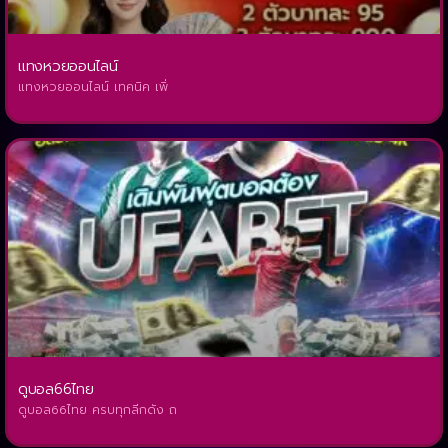
แทงหวยออนไลน์
แทงหวยออนไลน์ เทคนิค เพิ่
ดูบอล66ไทย
ดูบอล66ไทย ครบทุกลีกดัง ถ