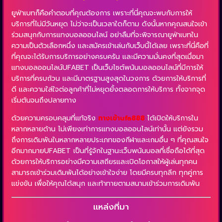
ยูฟ่าเบทก็คือคำตอบที่คุณต้องการ เพราะที่นี่คุณจะพบกับการให้
บริการที่ไม่มีวันหยุด ไม่ว่าจะเป็นเวลาใดก็ตาม ดังนั้นหากคุณสนใจเข้า
ร่วมสนุกกับการแทงบอลออนไลน์ อย่าลืมที่จะพิจารณายูฟ่าเบทใน
ความเป็นตัวเลือกหนึ่ง และสมัครเข้าเล่นกับเว็บนี้ได้เลย เพราะที่นี่คือที่
ที่คุณจะได้รับการบริการอย่างครบครัน และมีความมั่นคงที่สุดเมื่อมา
แทงบอลออนไลน์UFABET เป็นเว็บไซต์พนันบอลออนไลน์ที่มีการให้
บริการที่ครบถ้วน และมีมาตรฐานสูงสุดในวงการ ด้วยการให้บริการที่
ดี และความใส่ใจต่อลูกค้าที่ไม่หยุดยั้งตลอดการให้บริการ ทั้งจากจุด
เริ่มต้นจนถึงปลายทาง
ด้วยความครอบคลุมที่แท้จริง
ทางเข้าufa888
ได้เปิดให้บริการใน
หลากหลายด้าน ไม่เพียงเท่าการแทงบอลออนไลน์เท่านั้น แต่ยังรวม
ถึงการเดิมพันในหลากหลายประเภทของกีฬาและเกมอื่น ๆ ที่คุณสนใจ
อีกมากมายUFABET เป็นที่รู้จักในฐานะเว็บพนันบอลที่เชื่อถือได้ที่สุด
ด้วยการให้บริการอย่างมีความเสถียรและเปิดโอกาสให้ผู้เล่นทุกคน
สามารถเข้าร่วมเดิมพันได้อย่างเข้าใจง่าย โดยมีครบทุกลีก ทุกคู่การ
แข่งขัน เพื่อให้คุณได้สนุก และท้าทายตามสนามเข้าร่วมการเดิมพัน
เเหล่งที่มา