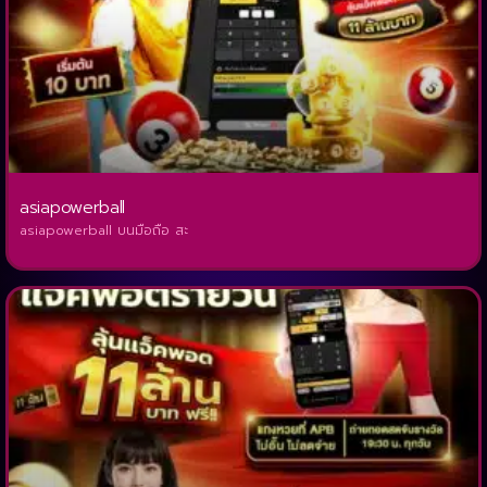
asiapowerball
asiapowerball บนมือถือ สะ