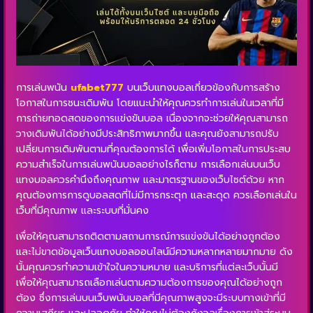
การเล่นพนัน
ufabet777
บนเว็บแทงบอลเกี่ยวข้องกับการสร้าง
โอกาสในการชนะเดิมพัน โดยแนะนำให้คุณควรทำการเล่นในเวลาที่มี
การถ่ายทอดสดของการแข่งขันบอล เนื่องจากจะช่วยให้คุณสามารถ
วางเดิมพันได้อย่างมีประสิทธิภาพมากขึ้น และคุณยังสามารถปรับ
เปลี่ยนการเดิมพันตามที่คุณต้องการได้ เพื่อเพิ่มโอกาสในการประสบ
ความสำเร็จในการเล่นพนันบอลอย่างไรก็ตาม การเลือกเล่นบนเว็บ
แทงบอลควรคำนึงถึงคุณภาพ และมาตรฐานของเว็บไซต์ด้วย หาก
คุณต้องการการดูบอลสดที่ไม่มีการกระตุก และสะดุด ควรเลือกเล่นใน
เว็บที่มีคุณภาพ และระบบที่มั่นคง
เพื่อให้คุณสามารถติดตามสถานการณ์การแข่งขันได้อย่างถูกต้อง
และไม่ขาดข้อมูลเว็บแทงบอลออนไลน์มีความหลากหลายมากมาย ดัง
นั้นคุณควรทำความเข้าใจในความหมาย และบริการที่แต่ละเว็บนั้นมี
เพื่อให้คุณสามารถเลือกเล่นตามความต้องการของคุณได้อย่างถูก
ต้อง ซึ่งการเล่นบนเว็บพนันบอลที่มีคุณภาพสูงจะมีระบบทางเข้าที่มี