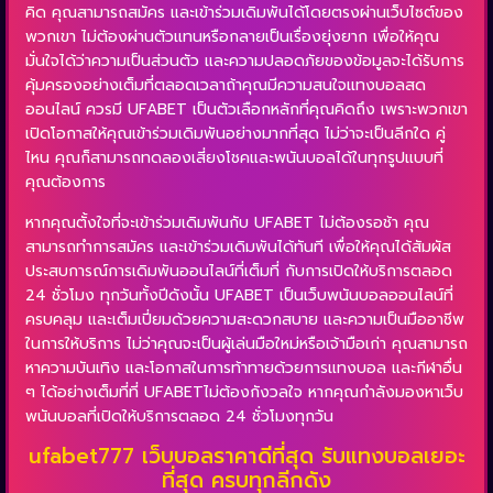
คิด คุณสามารถสมัคร และเข้าร่วมเดิมพันได้โดยตรงผ่านเว็บไซต์ของ
พวกเขา ไม่ต้องผ่านตัวแทนหรือกลายเป็นเรื่องยุ่งยาก เพื่อให้คุณ
มั่นใจได้ว่าความเป็นส่วนตัว และความปลอดภัยของข้อมูลจะได้รับการ
คุ้มครองอย่างเต็มที่ตลอดเวลาถ้าคุณมีความสนใจแทงบอลสด
ออนไลน์ ควรมี UFABET เป็นตัวเลือกหลักที่คุณคิดถึง เพราะพวกเขา
เปิดโอกาสให้คุณเข้าร่วมเดิมพันอย่างมากที่สุด ไม่ว่าจะเป็นลีกใด คู่
ไหน คุณก็สามารถทดลองเสี่ยงโชคและพนันบอลได้ในทุกรูปแบบที่
คุณต้องการ
หากคุณตั้งใจที่จะเข้าร่วมเดิมพันกับ UFABET ไม่ต้องรอช้า คุณ
สามารถทำการสมัคร และเข้าร่วมเดิมพันได้ทันที เพื่อให้คุณได้สัมผัส
ประสบการณ์การเดิมพันออนไลน์ที่เต็มที่ กับการเปิดให้บริการตลอด
24 ชั่วโมง ทุกวันทั้งปีดังนั้น UFABET เป็นเว็บพนันบอลออนไลน์ที่
ครบคลุม และเต็มเปี่ยมด้วยความสะดวกสบาย และความเป็นมืออาชีพ
ในการให้บริการ ไม่ว่าคุณจะเป็นผู้เล่นมือใหม่หรือเจ้ามือเก่า คุณสามารถ
หาความบันเทิง และโอกาสในการท้าทายด้วยการแทงบอล และกีฬาอื่น
ๆ ได้อย่างเต็มที่ที่ UFABETไม่ต้องกังวลใจ หากคุณกำลังมองหาเว็บ
พนันบอลที่เปิดให้บริการตลอด 24 ชั่วโมงทุกวัน
ufabet777 เว็บบอลราคาดีที่สุด รับแทงบอลเยอะ
ที่สุด ครบทุกลีกดัง