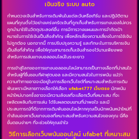
เงินจริง ระบบ auto
กำหนดวงเงินสำหรับการเดิมพันในแต่ละวันหรือเทิร์น และปฏิบัติตาม
แผนที่คุณตั้งไว้อย่างเคร่งครัดเงินที่ถูกเก็บสำหรับการแทงบอลไม่ควร
ถูกนำมาใช้ในวัตถุประสงค์อื่น การมีการวางแผนและการจำกัดเป้า
หมายในการใช้เงินเป็นสิ่งสำคัญ เพื่อหลีกเลี่ยงความเสี่ยงในการใช้เงิน
ไม่ถูกต้อง นอกจากนี้ การปรับปรุงความรู้ และทักษะในการบริหารเงิน
เป็นสิ่งที่สำคัญ เพื่อให้คุณสามารถเก็บเงินสำรองไว้นานเพียงพอ
สำหรับการเล่นแทงบอลออนไลน์ในระยะยาว
การเข้าสู่โลกของการแทงบอลออนไลน์สามารถเป็นทางเลือกที่น่าสนใจ
สำหรับผู้ที่ชื่นชอบกีฬาฟุตบอล และมีความสนใจในการพนัน แม้ว่า
ความท้าทายอาจจะมีอยู่ในการเลือกเว็บไซต์ที่เหมาะสมสำหรับการเดิม
พันเพราะมีหลายทางเลือกให้เลือก
ufabet777 เว็บตรง
นักพนัน
หน้าใหม่บางครั้งอาจจะมีความลังเลที่จะเลือกเว็บที่เหมาะสม ที่จะ
เพลิดเพลินกับการเล่น ได้รับผลตอบแทนที่น่าพอใจ และมี
ประสบการณ์ที่ดีจากการเดิมพันออนไลน์หากคุณเป็นนักพนันหน้าใหม่ที่
กำลังมองหาเว็บแทงบอลที่เหมาะสมสำหรับความสนใจของคุณ นี่คือ
ขั้นตอนง่ายๆ ที่จะช่วยให้คุณเข้าใจ
วิธีการเลือกเว็บพนันออนไลน์ ufabet ที่เหมาะสม