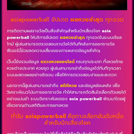
asiapowerball อัปเดต
ผลหวยล่าสุด
ทุกงวด
การติดตามผลรางวัลเป็นสิ่งสำคัญสำหรับนักเสี่ยงโชค
asia
powerball
ให้บริการอัปเดต
ผลหวยล่าสุด
ทุกงวดในระบบเรียล
ไทม์ ผู้เล่นสามารถตรวจสอบรางวัลได้ทันทีหลังการออกรางวัล
ฟีเจอร์นี้ช่วยลดความเสี่ยงของการพลาดข้อมูลสำคัญ
เว็บนี้ยังรวมข้อมูล
ตรวจหวยออนไลน์
ครบทุกประเภท ทั้งหวยไทย
หวยต่างประเทศ หวยชุด ผู้เล่นสามารถเข้าถึงข้อมูลได้ทันทีทุกเวลา
ระบบแสดงผลอย่างชัดเจน เพื่อให้การตรวจสอบง่ายและสะดวก
นอกจากนี้ผู้เล่นสามารถเข้าถึง
สถิติหวย
และข้อมูลย้อนหลัง เพื่อ
วิเคราะห์แนวโน้มการออกรางวัล ทำให้สามารถตัดสินใจเลือกตัวเลขได้
อย่างแม่นยำ ระบบวิเคราะห์เลขของ
asia powerball
พัฒนาโดยผู้
เชี่ยวชาญด้านสถิติและการแทงหวย
ทำไม
asiapowerball
คือทางเลือกอันดับหนึ่ง
สำหรับนักเสี่ยงโชค