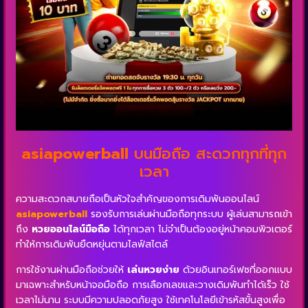
asiapowerball
บนมือถือ สะดวกทุกที่ทุก
เวลา
ความสะดวกสบายถือเป็นหัวใจสำคัญของการเดิมพันออนไลน์
asiapowerball
รองรับการเล่นผ่านมือถือทุกระบบ ผู้เล่นสามารถเข้า
ถึง
หวยออนไลน์มือถือ
ได้ทุกเวลา ไม่จำเป็นต้องอยู่หน้าคอมพิวเตอร์
ทำให้การเดิมพันยืดหยุ่นตามไลฟ์สไตล์
การใช้งานผ่านมือถือช่วยให้
เล่นหวยง่าย
ด้วยอินเทอร์เฟซที่ออกแบบ
มาเฉพาะสำหรับหน้าจอมือถือ การเลือกเลขและวางเดิมพันทำได้เร็ว ใช้
เวลาไม่นาน ระบบมีความปลอดภัยสูง ใช้เทคโนโลยีเข้ารหัสขั้นสูงเพื่อ