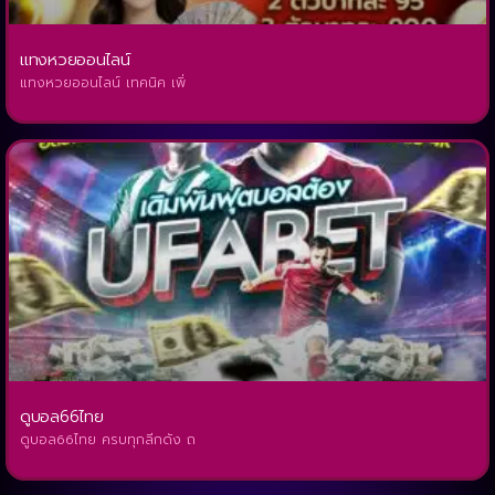
แทงหวยออนไลน์
แทงหวยออนไลน์ เทคนิค เพิ่
ดูบอล66ไทย
ดูบอล66ไทย ครบทุกลีกดัง ถ