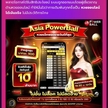
พลาดโอกาสได้รับสิทธิประโยชน์ ระบบถูกออกแบบโดยผู้เชี่ยวชาญ
ด้านหวยออนไลน์ ทำให้มั่นใจว่าการเดิมพันทุกครั้งเป็น
หวยออนไลน์
ได้เงินจริง
ไม่มีประวัติการโกง