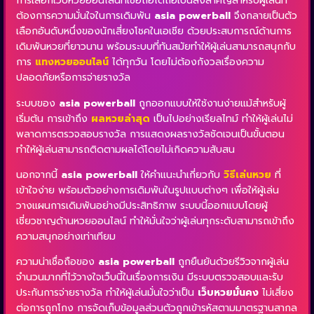
การเลือกเว็บหวยออนไลน์ที่เชื่อถือได้ถือเป็นสิ่งสำคัญสำหรับผู้เล่นที่
ต้องการความมั่นใจในการเดิมพัน
asia powerball
จึงกลายเป็นตัว
เลือกอันดับหนึ่งของนักเสี่ยงโชคในเอเชีย ด้วยประสบการณ์ด้านการ
เดิมพันหวยที่ยาวนาน พร้อมระบบที่ทันสมัยทำให้ผู้เล่นสามารถสนุกกับ
การ
แทงหวยออนไลน์
ได้ทุกวัน โดยไม่ต้องกังวลเรื่องความ
ปลอดภัยหรือการจ่ายรางวัล
ระบบของ
asia powerball
ถูกออกแบบให้ใช้งานง่ายแม้สำหรับผู้
เริ่มต้น การเข้าถึง
ผลหวยล่าสุด
เป็นไปอย่างเรียลไทม์ ทำให้ผู้เล่นไม่
พลาดการตรวจสอบรางวัล การแสดงผลรางวัลชัดเจนเป็นขั้นตอน
ทำให้ผู้เล่นสามารถติดตามผลได้โดยไม่เกิดความสับสน
นอกจากนี้
asia powerball
ให้คำแนะนำเกี่ยวกับ
วิธีเล่นหวย
ที่
เข้าใจง่าย พร้อมตัวอย่างการเดิมพันในรูปแบบต่างๆ เพื่อให้ผู้เล่น
วางแผนการเดิมพันอย่างมีประสิทธิภาพ ระบบนี้ออกแบบโดยผู้
เชี่ยวชาญด้านหวยออนไลน์ ทำให้มั่นใจว่าผู้เล่นทุกระดับสามารถเข้าถึง
ความสนุกอย่างเท่าเทียม
ความน่าเชื่อถือของ
asia powerball
ถูกยืนยันด้วยรีวิวจากผู้เล่น
จำนวนมากที่ไว้วางใจเว็บนี้ในเรื่องการเงิน มีระบบตรวจสอบและรับ
ประกันการจ่ายรางวัล ทำให้ผู้เล่นมั่นใจว่าเป็น
เว็บหวยมั่นคง
ไม่เสี่ยง
ต่อการถูกโกง การจัดเก็บข้อมูลส่วนตัวถูกเข้ารหัสตามมาตรฐานสากล