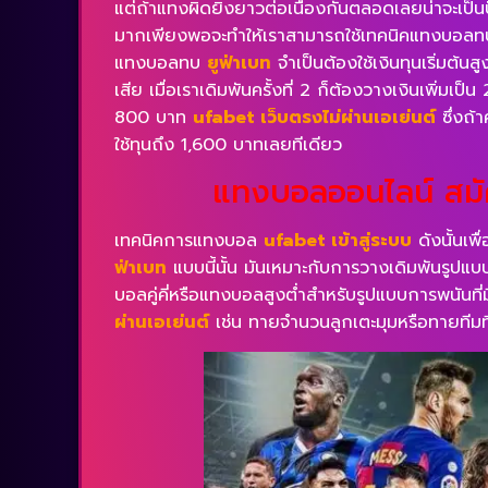
แต่ถ้าแทงผิดยิงยาวต่อเนื่องกันตลอดเลยน่าจะเป็
มากเพียงพอจะทำให้เราสามารถใช้เทคนิคแทงบอลทบได
แทงบอลทบ
ยูฟ่าเบท
จำเป็นต้องใช้เงินทุนเริ่มต้นส
เสีย เมื่อเราเดิมพันครั้งที่ 2 ก็ต้องวางเงินเพิ่ม
800 บาท
ufabet เว็บตรงไม่ผ่านเอเย่นต์
ซึ่งถ้า
ใช้ทุนถึง 1,600 บาทเลยทีเดียว
แทงบอลออนไลน์ สมัค
เทคนิคการแทงบอล
ufabet เข้าสู่ระบบ
ดังนั้นเพ
ฟ่าเบท
แบบนี้นั้น มันเหมาะกับการวางเดิมพันรูปแบ
บอลคู่คี่หรือแทงบอลสูงต่ำสำหรับรูปแบบการพนันที
ผ่านเอเย่นต์
เช่น ทายจำนวนลูกเตะมุมหรือทายทีมที