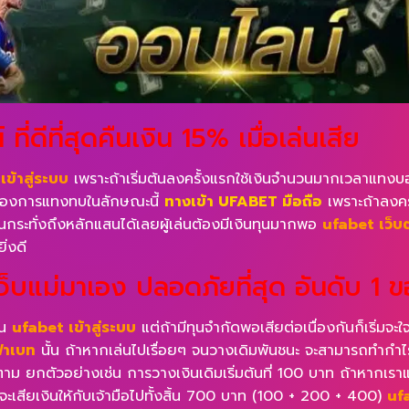
่ดีที่สุดคืนเงิน 15% เมื่อเล่นเสีย
ข้าสู่ระบบ
เพราะถ้าเริ่มต้นลงครั้งแรกใช้เงินจำนวนมากเวลาแทง
ดเรื่องการแทงทบในลักษณะนี้
ทางเข้า UFABET มือถือ
เพราะถ้าลงครั
นจนกระทั่งถึงหลักแสนได้เลยผู้เล่นต้องมีเงินทุนมากพอ
ufabet เว็บต
ิ่งดี
บแม่มาเอง ปลอดภัยที่สุด อันดับ 1 
อน
ufabet เข้าสู่ระบบ
แต่ถ้ามีทุนจำกัดพอเสียต่อเนื่องกันก็เริ่มจะใ
ฟ่าเบท
นั้น ถ้าหากเล่นไปเรื่อยๆ จนวางเดิมพันชนะ จะสามารถทำกำไร
ก็ตาม ยกตัวอย่างเช่น การวางเงินเดิมเริ่มต้นที่ 100 บาท ถ้าหากเราแ
จะเสียเงินให้กับเจ้ามือไปทั้งสิ้น 700 บาท (100 + 200 + 400)
ufa