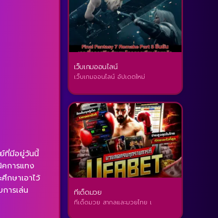
เว็บเกมออนไลน์
เว็บเกมออนไลน์ อัปเดตใหม่
่มีอยู่วันนี้
คนิคการแทง
ะศึกษาเอาไว้
ับการเล่น
ทีเด็ดมวย
ทีเด็ดมวย สากลและมวยไทย เ