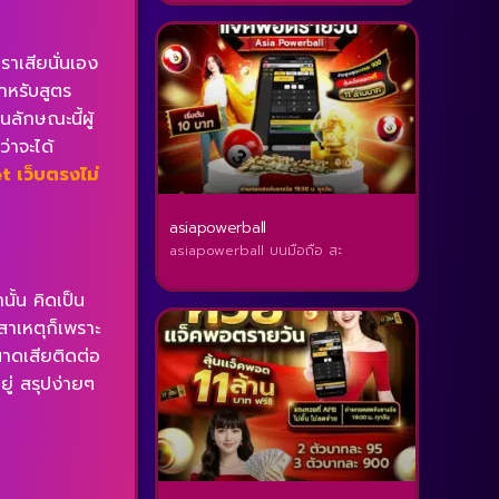
ราเสียนั่นเอง
ำหรับสูตร
ลักษณะนี้ผู้
ว่าจะได้
t เว็บตรงไม่
asiapowerball
asiapowerball บนมือถือ สะ
ั้น คิดเป็น
สาเหตุก็เพราะ
นาดเสียติดต่อ
ยู่ สรุปง่ายๆ