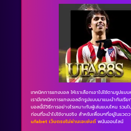
เทคนิคการแทงบอล ให้เราเลือกเอาไปใช้ตามรูปแบบคว
เรามีเทคนิคการแทงบอลอีกรูปแบบมาแนะนำกันเรี
บอลนี้มีวิธีการอย่างไรเหมาะกับผู้เล่นแบบไหน รวม
ก่อนที่จะนำไปใช้งานจริง สำหรับเพื่อนๆที่อยู่ในแ
ufabet เว็บตรงไม่ผ่านเอเย่นต์
พนันออนไลน์