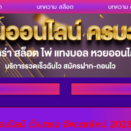
า
บทความ สล็อต
บทความ 
นไลน์ เว็บตรง อัพเดทใหม่ 202