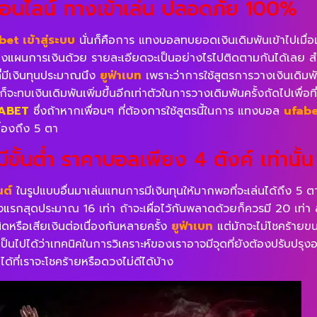
นไลน์ ทางเข้าเล่น ปลอดภัย 100%
bet เข้าสู่ระบบ
นั่นก็คือการ แทงบอลทบยอดเงินเดิมพันเข้าไปเมื่อเ
วางแผนการเงินด้วย รายละเอียดจะเป็นอย่างไรไปติดตามกันได้เลย ส
่มีเงินทุนประมาณนึง
ยูฟ่าเบท
เพราะว่าการใช้สูตรการวางเงินเดิมพัน
็จะทบเงินเดิมพันเพิ่มขึ้นอีกเท่าตัวในการวางเดิมพันครั้งถัดไปเพื่อที่
ABET
ซึ่งถ้าหากเพื่อนๆ ที่ต้องการใช้สูตรนี้ในการ แทงบอล
ufabe
นื่องถึง 5 ตา
ั้นต่ำ ราคาบอลเพียง 4 ตังค์ เท่านั้น
นต์
ในรูปแบบอื่นมาเล่นแทนการมีเงินทุนให้มากพอที่จะเล่นได้ถึง 5 ตาน
้งแรกสุดประมาณ 16 เท่า ถ้าจะเผื่อไว้กันพลาดด้วยก็ควรมี 20 เท่า 
ผิดหรือเสียเงินต่อเนื่องกันหลายครั้ง
ยูฟ่าเบท
แต่มักจะไม่โชคร้ายข
ป็นไปได้ว่าเทคนิคในการวิเคราะห์ของเราอาจมีจุดที่ยังต้องปรับปรุงอ
ด้ที่เราจะโชคร้ายหรือดวงไม่ดีได้บ้าง