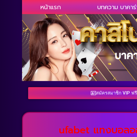
หน้าแรก
บทความ บาคาร่
สมัครสมาชิก VIP ฟรี
ufabet แทงบอลออ