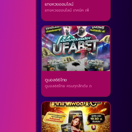
แทงหวยออนไลน์
แทงหวยออนไลน์ เทคนิค เพิ่
ดูบอล66ไทย
ดูบอล66ไทย ครบทุกลีกดัง ถ