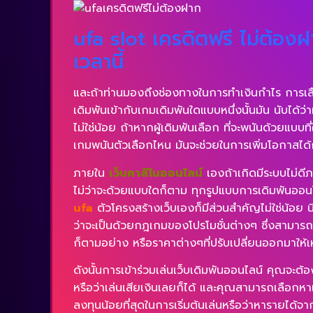
ufa slot เครดิตฟรี ไม่ต้องฝ
เวลานี้
และถ้าท่านมองถึงช่องทางในการทำเงินกำไร การเลือก
เดิมพันเข้ากับเกมเดิมพันใดแบบหนึ่งนั้นมัน นับได้ว่
ไม่ใช่น้อย ถ้าหากผู้เดิมพันเลือก ที่จะพนันด้วยแบบท
เกมพนันตัวเลือกไหน มันจะช่วยในการเพิ่มโอกาสได้ก
ภายใน
เว็บคาสิโนออนไลน์
เองถ้าเกิดมีระบบไม่ดีภ
ไม่ว่าจะด้วยแบบใดก็ตาม ทุกรูปแบบการเดิมพันออน
ufa
ตัวโครงสร้างเว็บเองก็มีส่วนสำคัญไม่ใช่น้อย นี
ว่าจะเป็นด้วยกฎเกมของโปรโมชั่นต่างๆ ซึ่งสามารถ
ก็ตามอย่าง หรือราคาต่างๆที่ปรับเปลี่ยนออกมาให้
ดังนั้นการเข้าร่วมเล่นเว็บเดิมพันออนไลน์ คุณจะต้อง
หรือว่าเล่นเสียเงินเลยก็ได้ และคุณสามารถเลือกหา
ลงทุนน้อยที่สุดในการเริ่มต้นเล่นหรือว่าหารายได้จา