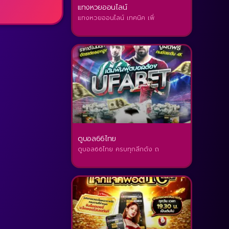
แทงหวยออนไลน์
แทงหวยออนไลน์ เทคนิค เพิ่
ดูบอล66ไทย
ดูบอล66ไทย ครบทุกลีกดัง ถ