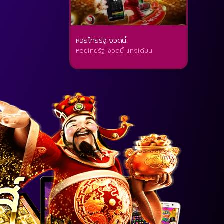
หวยไทยรัฐ งวดนี้
หวยไทยรัฐ งวดนี้ แทงได้บน