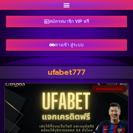
สมัครสมาชิก VIP ฟรี
ทางเข้า สู่ระบบ
ufabet777
แทงบอลออนไลน์