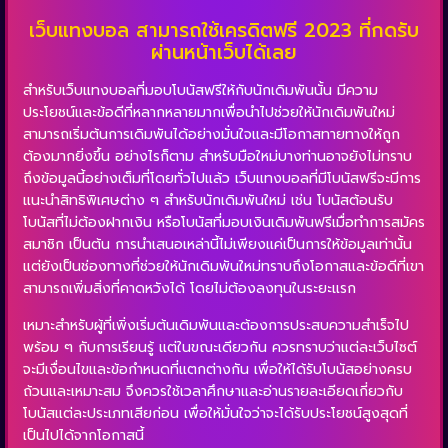
เว็บแทงบอล สามารถใช้เครดิตฟรี 2023 ที่กดรับ
ผ่านหน้าเว็บได้เลย
สำหรับเว็บแทงบอลที่มอบโบนัสฟรีให้กับนักเดิมพันนั้น มีความ
ประโยชน์และข้อดีที่หลากหลายมากเพื่อนำไปช่วยให้นักเดิมพันใหม่
สามารถเริ่มต้นการเดิมพันได้อย่างมั่นใจและมีโอกาสทายทางให้ถูก
ต้องมากยิ่งขึ้น อย่างไรก็ตาม สำหรับมือใหม่บางท่านอาจยังไม่ทราบ
ถึงข้อมูลนี้อย่างเต็มที่โดยทั่วไปแล้ว เว็บแทงบอลที่มีโบนัสฟรีจะมีการ
แนะนำสิทธิพิเศษต่าง ๆ สำหรับนักเดิมพันใหม่ เช่น โบนัสต้อนรับ
โบนัสที่ไม่ต้องฝากเงิน หรือโบนัสที่มอบเงินเดิมพันฟรีเมื่อทำการสมัคร
สมาชิก เป็นต้น การนำเสนอเหล่านี้ไม่เพียงแค่เป็นการให้ข้อมูลเท่านั้น
แต่ยังเป็นช่องทางที่ช่วยให้นักเดิมพันใหม่ทราบถึงโอกาสและข้อดีที่เขา
สามารถเพิ่มสิ่งที่คาดหวังได้ โดยไม่ต้องลงทุนในระยะแรก
เหมาะสำหรับผู้ที่เพิ่งเริ่มต้นเดิมพันและต้องการประสบความสำเร็จไป
พร้อม ๆ กับการเรียนรู้ แต่ในขณะเดียวกัน ควรทราบว่าแต่ละเว็บไซต์
จะมีเงื่อนไขและข้อกำหนดที่แตกต่างกัน เพื่อให้ได้รับโบนัสอย่างครบ
ถ้วนและเหมาะสม จึงควรใช้เวลาศึกษาและอ่านรายละเอียดเกี่ยวกับ
โบนัสแต่ละประเภทเสียก่อน เพื่อให้มั่นใจว่าจะได้รับประโยชน์สูงสุดที่
เป็นไปได้จากโอกาสนี้