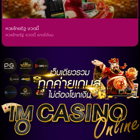
หวยไทยรัฐ งวดนี้
หวยไทยรัฐ งวดนี้ แทงได้บน