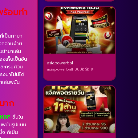
พร้อมทำ
ที่เป็นภาษา
รถอ่านง่าย
เข้ามาเล่น
องเห็นเป็นอัน
asiapowerball
และครบถ้วน
asiapowerball บนมือถือ สะ
งมาไม่มีได้
าเล่นพนัน
งมาก
​HDP
ขึ้นใน
ล่นพนันรูปแบบ
่ง ก็เป็น