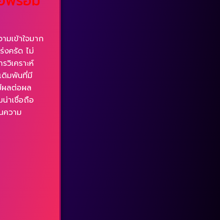
อพร้อม
ความเข้าใจมาก
่งครัด ไม่
รวิเคราะห์
ิมพันที่มี
จมีผลต่อผล
่าเชื่อถือ
านความ