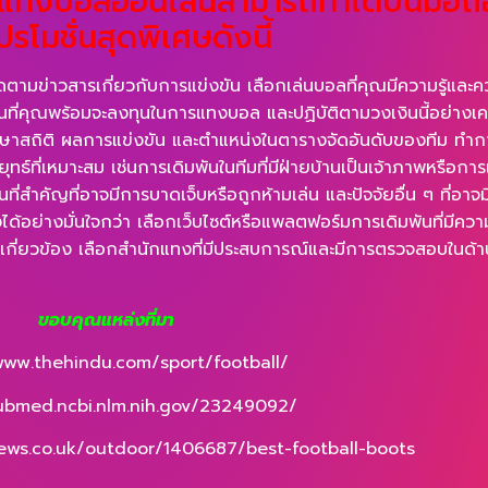
รแทงบอลออนไลน์สามารถทำได้บนมือถื
ปรโมชั่นสุดพิเศษดังนี้
ละติดตามข่าวสารเกี่ยวกับการแข่งขัน เลือกเล่นบอลที่คุณมีความรู้และ
นที่คุณพร้อมจะลงทุนในการแทงบอล และปฏิบัติตามวงเงินนี้อย่างเคร
ศึกษาสถิติ ผลการแข่งขัน และตำแหน่งในตารางจัดอันดับของทีม ทำกา
์ที่เหมาะสม เช่นการเดิมพันในทีมที่มีฝ่ายบ้านเป็นเจ้าภาพหรือการเด
เล่นที่สำคัญที่อาจมีการบาดเจ็บหรือถูกห้ามเล่น และปัจจัยอื่น ๆ ที่อา
ได้อย่างมั่นใจกว่า เลือกเว็บไซต์หรือแพลตฟอร์มการเดิมพันที่มีความน
เกี่ยวข้อง เลือกสำนักแทงที่มีประสบการณ์และมีการตรวจสอบในด้
ขอบคุณแหล่งที่มา
www.thehindu.com/sport/football/
ubmed.ncbi.nlm.nih.gov/23249092/
iews.co.uk/outdoor/1406687/best-football-boots