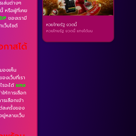
รเล่นต่างๆ
 หรือผู้ที่เคย
HDP
ของเรามี
หวยไทยรัฐ งวดนี้
เว็บไซต์
หวยไทยรัฐ งวดนี้ แทงได้บน
อกาสได้
่มองเห็น
งเว็บที่เรา
ำไรจะได้
แทง
ำให้การเลือก
ารเลือกเข้า
ละครั้งของ
อยู่หลายเว็บ