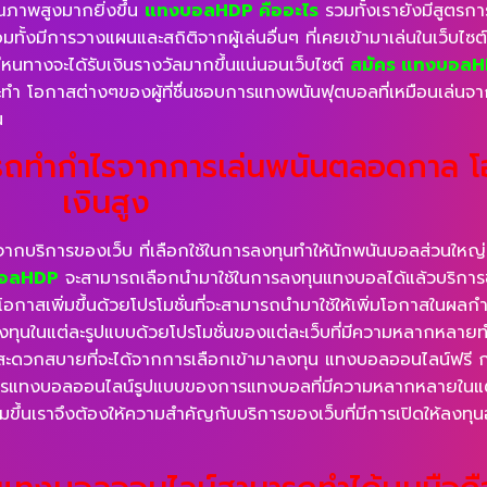
ุณภาพสูงมากยิ่งขึ้น
แทงบอล​HDP คืออะไร
รวมทั้งเรายังมีสูตรกา
ทั้งมีการวางแผนและสถิติจากผู้เล่นอื่นๆ ที่เคยเข้ามาเล่นในเว็บไซต์นี้
ีหนทางจะได้รับเงินรางวัลมากขึ้นแน่นอนเว็บไซต์
สมัคร แทงบอล​
ทํา โอกาสต่างๆของผู้ที่ชื่นชอบการแทงพนันฟุตบอลที่เหมือนเล่นจาก
น
รถทำกำไรจากการเล่นพนันตลอดกาล โ
เงินสูง
่นจากบริการของเว็บ ที่เลือกใช้ในการลงทุนทำให้นักพนันบอลส่วนใหญ
อล​HDP
จะสามารถเลือกนำมาใช้ในการลงทุนแทงบอลได้แล้วบริการขอ
อกาสเพิ่มขึ้นด้วยโปรโมชั่นที่จะสามารถนำมาใช้ให้เพิ่มโอกาสในผลก
ทุนในแต่ละรูปแบบด้วยโปรโมชั่นของแต่ละเว็บที่มีความหลากหลายท
ความสะดวกสบายที่จะได้จากการเลือกเข้ามาลงทุน แทงบอลออนไลน์ฟรี ก
แทงบอลออนไลน์รูปแบบของการแทงบอลที่มีความหลากหลายในแต่
่มขึ้นเราจึงต้องให้ความสำคัญกับบริการของเว็บที่มีการเปิดให้ลงทุน