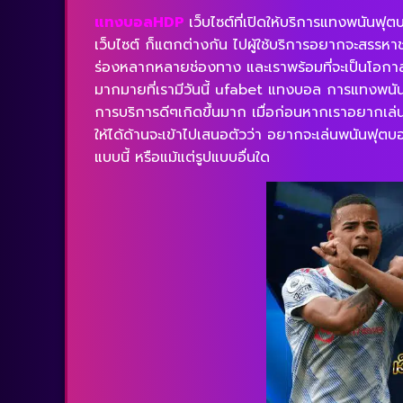
แทงบอล​HDP
เว็บไซต์ที่เปิดให้บริการแทงพนันฟ
เว็บไซต์ ก็แตกต่างกัน ไปผู้ใช้บริการอยากจะสรรหา
ร่องหลากหลายช่องทาง และเราพร้อมที่จะเป็นโอก
มากมายที่เรามีวันนี้ ufabet แทงบอล การแทงพนันฟุ
การบริการดีๆเกิดขึ้นมาก เมื่อก่อนหากเราอยากเ
ให้ได้ด้านจะเข้าไปเสนอตัวว่า อยากจะเล่นพนันฟุตบ
แบบนี้ หรือแม้แต่รูปแบบอื่นใด