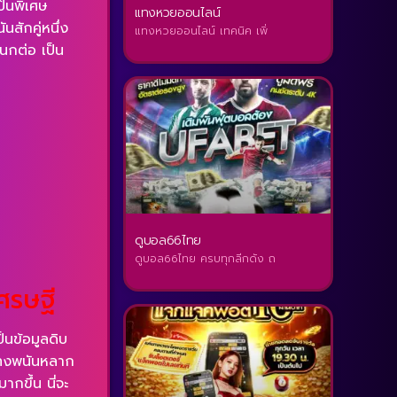
ป็นพิเศษ
แทงหวยออนไลน์
สักคู่หนึ่ง
แทงหวยออนไลน์ เทคนิค เพิ่
นนกต่อ เป็น
ดูบอล66ไทย
ดูบอล66ไทย ครบทุกลีกดัง ถ
ศรษฐี
็นข้อมูลดิบ
แทงพนันหลาก
กขึ้น นี่จะ