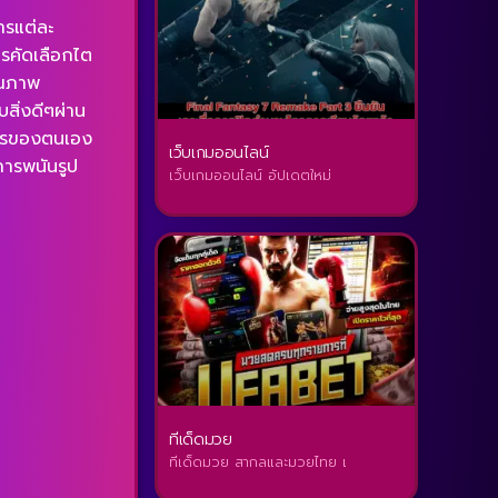
ารแต่ละ
ารคัดเลือกไต
ุณภาพ
สิ่งดีๆผ่าน
การของตนเอง
เว็บเกมออนไลน์
การพนันรูป
เว็บเกมออนไลน์ อัปเดตใหม่
ทีเด็ดมวย
ทีเด็ดมวย สากลและมวยไทย เ