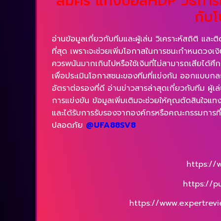
สมัคร แทงบอล​HDP วิธีกา
กับโ
อ่านข้อมูลเกี่ยวกับทีมและผู้เล่น วิเคราะห์สถิติ แ
ที่สุด เพราะจะช่วยเพิ่มโอกาสในการชนะกำหนดวงเงิ
ควรพนันมากเกินไปหรือใช้เงินที่ไม่สามารถเสียได้
เพื่อประเมินโอกาสชนะของทีมที่แข่งกัน ออกแบบกลยุทธ
อัตราต่อรองที่ดี อ่านข่าวสารล่าสุดเกี่ยวกับทีม ผู้
การแข่งขัน ข้อมูลเพิ่มเติมจะช่วยให้คุณตัดสินใจแทง
และได้รับการรับรองจากองค์กรหรือคณะกรรมการที่
ปลอดภัย
@UFA88SV8
https://
https://p
https://www.expertrev