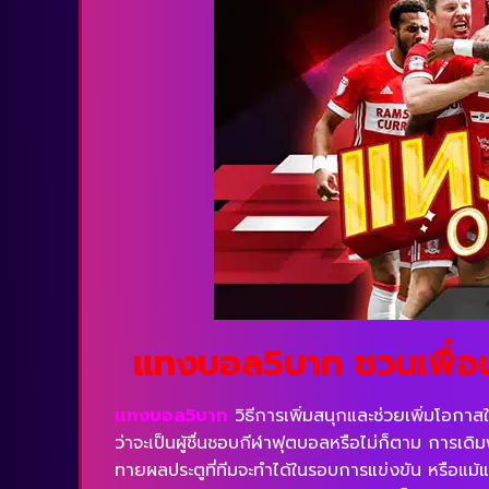
แทงบอล5บาท ชวนเพื่อน
แทงบอล5บาท
วิธีการเพิ่มสนุกและช่วยเพิ่มโอกา
ว่าจะเป็นผู้ชื่นชอบกีฬาฟุตบอลหรือไม่ก็ตาม การเ
ทายผลประตูที่ทีมจะทำได้ในรอบการแข่งขัน หรือแม