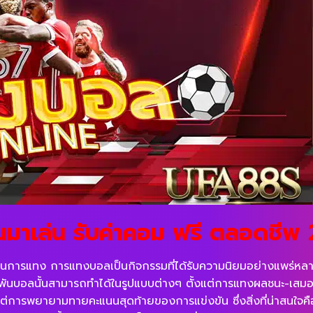
มาเล่น รับค่าคอม ฟรี ตลอดชีพ
สในการแทง การแทงบอลเป็นกิจกรรมที่ได้รับความนิยมอย่างแพร่หลาย
ดิมพันบอลนั้นสามารถทำได้ในรูปแบบต่างๆ ตั้งแต่การแทงผลชนะ-เสม
้แต่การพยายามทายคะแนนสุดท้ายของการแข่งขัน ซึ่งสิ่งที่น่าสนใจ