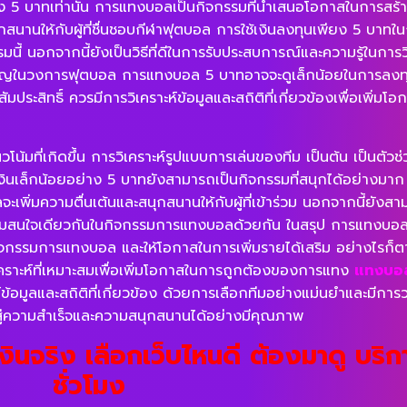
ง 5 บาทเท่านั้น การแทงบอลเป็นกิจกรรมที่นำเสนอโอกาสในการสร้
สนานให้กับผู้ที่ชื่นชอบกีฬาฟุตบอล การใช้เงินลงทุนเพียง 5 บา
รรมนี้ นอกจากนี้ยังเป็นวิธีที่ดีในการรับประสบการณ์และความรู้ในการ
ยวชาญในวงการฟุตบอล การแทงบอล 5 บาทอาจจะดูเล็กน้อยในการลงทุน 
ะสิทธิ์ ควรมีการวิเคราะห์ข้อมูลและสถิติที่เกี่ยวข้องเพื่อเพิ่มโ
โน้มที่เกิดขึ้น การวิเคราะห์รูปแบบการเล่นของทีม เป็นต้น เป็นตัวช
เล็กน้อยอย่าง 5 บาทยังสามารถเป็นกิจกรรมที่สนุกได้อย่างมา
ะเพิ่มความตื่นเต้นและสนุกสนานให้กับผู้ที่เข้าร่วม นอกจากนี้ยังสา
ีความสนใจเดียวกันในกิจกรรมการแทงบอลด้วยกัน ในสรุป การแทงบ
นกิจกรรมการแทงบอล และให้โอกาสในการเพิ่มรายได้เสริม อย่างไรก็
วิเคราะห์ที่เหมาะสมเพื่อเพิ่มโอกาสในการถูกต้องของการแทง
แทงบอ
์ข้อมูลและสถิติที่เกี่ยวข้อง ด้วยการเลือกทีมอย่างแม่นยำและมีการว
่ความสำเร็จและความสนุกสนานได้อย่างมีคุณภาพ
ินจริง เลือกเว็บไหนดี ต้องมาดู บริ
ชั่วโมง