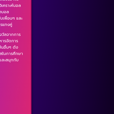
วิเคราะห์บอล
ุตบอล
บเพื่อนๆ และ
รแทงคู่
รางวัลจากการ
ิหารจัดการ
็นอื่นๆ ดัง
กาสในการศึกษา
และสนุกกับ