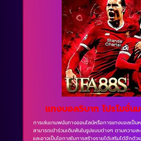
แทงบอล5บาท โปรโมชั่นมา
การเล่นเกมพนันทางออนไลน์หรือการแทงบอลเป็นหนึ่
สามารถเข้าร่วมเดิมพันในรูปแบบต่างๆ ตามความส
และอาจเป็นโอกาสในการสร้างรายได้เสริมได้อีกด้วย