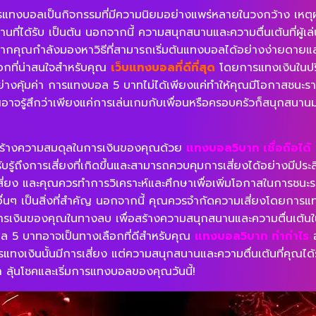
แทงบอลเป็นกิจกรรมที่มีความนิยมอย่างแพร่หลายในวงกว้าง เหตุผลท
่ได้รับ เป็นต้น นอกจากนี้ ความสนุกสนานและความตื่นเต้นที่ผู้เล่น
 หากคุณกำลังมองหาวิธีที่สามารถเริ่มต้นแทงบอลได้อย่างง่ายดายและ
อกที่น่าสนใจสำหรับคุณ
เว็บแทงบอลที่ดีที่สุด
โดยการแทงเงินในป
ย่างคุ้มค่า การแทงบอล 5 บาทไม่ได้เพียงแค่ทำให้คุณมีโอกาสชนะรา
ณอาจรู้สึกว่าเพียงแค่การเล่นเกมกับเพื่อนหรือครอบครัวก็สนุกสนา
มสร้างความสมดุลในการเงินของคุณด้วย
แทงบอล5บาท เชื่อถือได้
ถึงการเสี่ยงที่เกิดขึ้นและสามารถควบคุมการเสี่ยงได้อย่างมีประ
ี่ยง และคุณควรทำการวิเคราะห์และศึกษาเพื่อเพิ่มโอกาสในการชนะร
่งชี้อื่นๆ เป็นสิ่งที่สำคัญ นอกจากนี้ คุณควรจำกัดความเสี่ยงโดยการแ
การเงินของคุณในทางลบ เพื่อสร้างความสนุกสนานและความตื่นเต้
ล 5 บาทอาจเป็นทางเลือกที่ดีสำหรับคุณ
แทงบอล5บาท ทำกำไร
อ
แทงเงินนั้นมีการเสี่ยง แต่ความสนุกสนานและความตื่นเต้นที่คุณได้ร
า ลุ้นโชคและเริ่มการแทงบอลของคุณวันนี้!