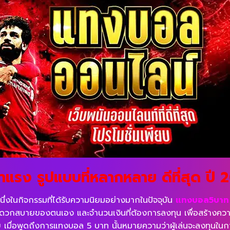
แรง รูปแบบที่หลากหลาย ดีที่สุด ปี 
งในกิจกรรมที่ได้รับความนิยมอย่างมากในปัจจุบัน
แทงบอล5บาท
ะดวกสบายของตนเอง และจำนวนเงินที่ต้องการลงทุน เพื่อสร้างค
 เมื่อพูดถึงการแทงบอล 5 บาท นั้นหมายความว่าผู้เล่นจะลงทุนในก