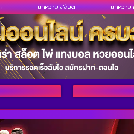
า
บทความ สล็อต
บทความ 