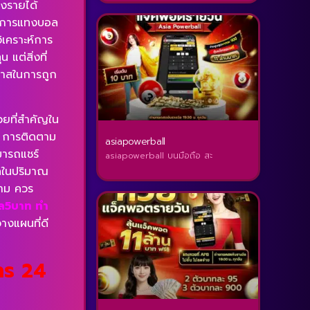
างรายได้
ทในการแทงบอล
วิเคราะห์การ
แต่สิ่งที่
อกาสในการถูก
่วยที่สำคัญใน
ก การติดตาม
asiapowerball
มารถแชร์
asiapowerball บนมือถือ สะ
อลในปริมาณ
ตาม ควร
ล5บาท ทำ
างแผนที่ดี
การ 24