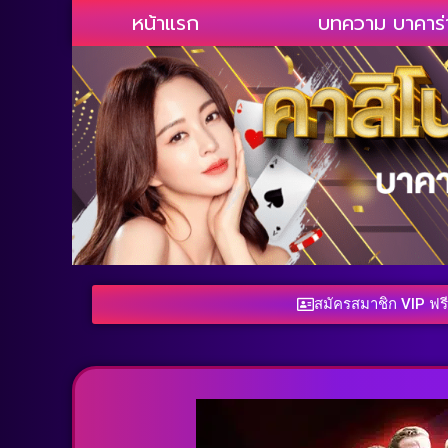
หน้าแรก
บทความ บาคาร่
สมัครสมาชิก VIP ฟรี