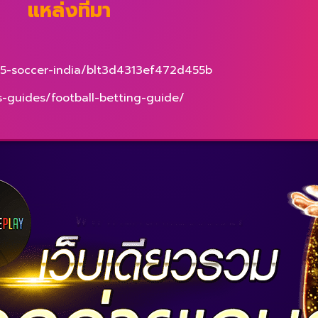
แหล่งที่มา
65-soccer-india/blt3d4313ef472d455b
s-guides/football-betting-guide/