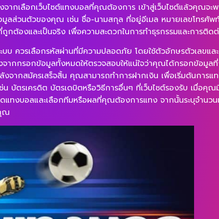
งจากเลือกเว็บไซต์แทงบอลที่คุณต้องการ เข้าสู่เว็บไซต์แล้วคุณจะพ
ข้อมูลส่วนตัวของคุณ เช่น ชื่อ-นามสกุล ที่อยู่อีเมล หมายเลขโทรศัพท
ลที่ถูกต้องและเป็นจริง เพื่อความสะดวกในการทำธุรกรรมและการติดต
้าสู่ระบบ ควรเลือกรหัสผ่านที่มีความปลอดภัย โดยใช้ตัวอักษรตัวเลขแ
งจากกรอกข้อมูลทั้งหมดให้ตรวจสอบให้แน่ใจว่าคุณได้กรอกข้อมูลที
ูล หลังจากสมัครเสร็จสิ้น คุณสามารถทำการฝากเงิน เพื่อเริ่มต้นกา
น บัตรเครดิต บัตรเดบิตหรือวิธีการอื่นๆ ที่เว็บไซต์รองรับ เมื่อคุณม
แทงบอลและเลือกทีมหรือผลที่คุณต้องการแทง จากนั้นระบุจำนวนเง
คุณ