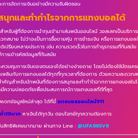
ารจัดการเงินอย่างมีความรับผิดชอบ
นุกและทำกำไรจากการแทงบอลได้
หรับผู้ที่ต้องการนำทุนเข้ามาเล่นพนันออนไลน์ วอลเลทเป็นบริการที่ให
กสบาย ไม่ว่าจะเป็นการซื้อขายหุ้น การชำระเงิน หรือการแทงบอล
ได้เปรียบหลายประการ เช่น ความรวดเร็วในการทำธุรกรรมที่ทันสมัย
ารเข้ารหัสข้อมูลที่ทันสมัย
และควบคุมการเงินของตนเองได้อย่างง่ายดาย โดยไม่ต้องใช้บัตรเคร
ิดเพลินกับการแทงบอลได้ทุกที่ทุกเวลาที่ต้องการ ด้วยความสะดว
ที่สำคัญสำหรับนักพนันที่ต้องการสนุกและทำกำไรจากการแทงบอลใน
และมีความปลอดภัยเพื่อประสบการณ์การแทงบอลที่ดีที่สุด
ดทข้อมูลใหม่ล่าสุด ได้ที่นี่
แทงบอลออนไลน์911
นต่ำ10บาท
หาเงินได้ทุกวัน ตอบโจทย์ทุกความต้องการ
ั่นสิทธิพิเศษมากมาย ผ่านทาง Line :
@UFA88SV8