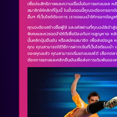
เพื่อประสิทธิภาพและความเชื่อมั่นในการแทงบอล หลั
สมาชิกให้คลิกที่ปุ่มนี้ ในขั้นตอนนี้คุณจะต้องกรอก
อื่นๆ ที่เว็บไซต์ต้องการ เราขอแนะนำให้กรอกข้อมู
คุณจะต้องสร้างชื่อผู้ใช้ และรหัสผ่านที่คุณจะใช้เข
พิเศษและควรจดจำให้ดีเพื่อป้องกันการสูญหาย หลั
นั้นคลิกปุ่มยืนยัน หรือสมัครสมาชิก เพื่อส่งข้อม
คุณ คุณสามารถใช้วิธีการฝากเงินที่เว็บไซต์แนะนำ เช่
ของคุณแล้ว คุณสามารถเริ่มแทงบอลได้ เลือกตลาด
ต้องการแทงและคลิกยืนยันเพื่อส่งการเดิมพันของ