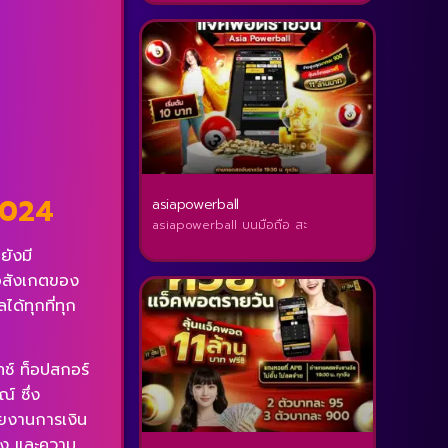
 2024
asiapowerball
asiapowerball บนมือถือ สะ
ยังมี
้อสังเกตของ
้ทุกที่ทุก
ช์ ท็อปสกอร์
์ ซึ่ง
วยงานการเงิน
ทิง และความ