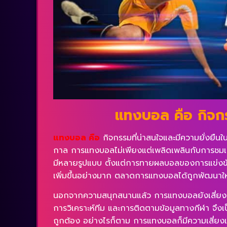
แทงบอล คือ กิจก
แทงบอล คือ
กิจกรรมที่น่าสนใจและมีความยั่งยืน
กาล การแทงบอลไม่เพียงแต่เพลิดเพลินกับการชมเก
มีหลายรูปแบบ ตั้งแต่การทายผลบอลของการแข่งขันใ
เพิ่มขึ้นอย่างมาก ตลาดการแทงบอลได้ถูกพัฒนาให
นอกจากความสนุกสนานแล้ว การแทงบอลยังเสี่ยงที่
การวิเคราะห์ทีม และการติดตามข้อมูลทางกีฬา จึงเป
ถูกต้อง อย่างไรก็ตาม การแทงบอลก็มีความเสี่ยงเช่