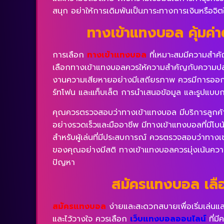
สนุก อย่าให้การเดิมพันเป็นภาระทางการเงินหรือจิต
ทางเข้าแทงบอล คุ้มค่า
การเลือก
ทางเข้าแทงบอล
ที่เหมาะสมมีความสำคั
เลือกทางเข้าแทงบอลควรให้ความสำคัญกับความปล
งานความเสียหายอย่างมีเสถียรภาพ ควรมีการออกแบบ
ร์ทโฟน และแท็บเล็ต การนำเสนอข้อมูล และรูปแบ
คุณควรตรวจสอบว่าทางเข้าแทงบอล มีบริการลูกค้
อย่างรวดเร็วและมืออาชีพ มีทางเข้าแทงบอลที่มีโบนัส
สำหรับผู้เล่นที่มีประสบการณ์ ควรตรวจสอบว่าทา
ของคุณอย่างมีสติ ทางเข้าแทงบอลควรมุ่งเน้นควา
ปัญหา
สมัครแทงบอล เลือก
สมัครแทงบอล
ง่ายและสะดวกสบายเพื่อเริ่มเล่น
และไว้วางใจ ควรเลือก
เว็บแทงบอลออนไลน์
ที่ม