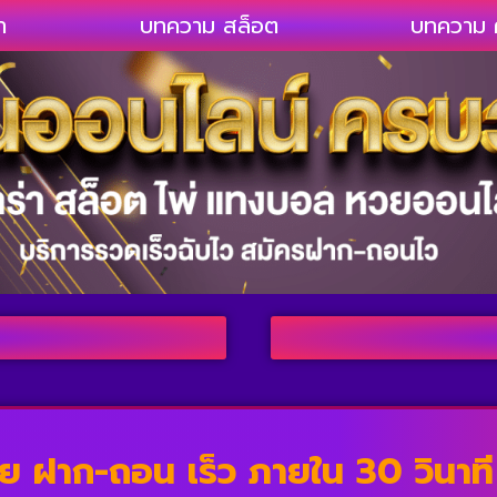
า
บทความ สล็อต
บทความ 
ย ฝาก-ถอน เร็ว ภายใน 30 วินาที