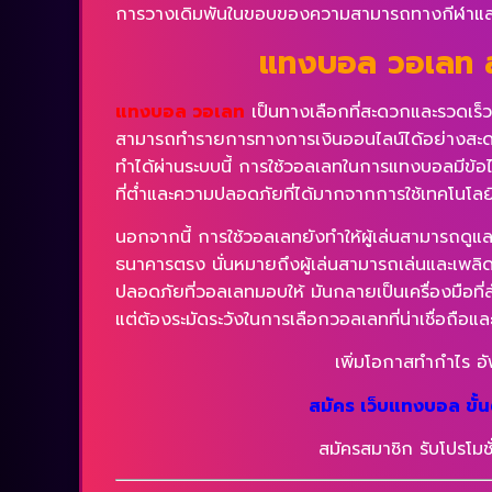
การวางเดิมพันในขอบของความสามารถทางกีฬาและก
แทงบอล วอเลท ส
แทงบอล วอเลท
เป็นทางเลือกที่สะดวกและรวดเร็วสำ
สามารถทำรายการทางการเงินออนไลน์ได้อย่างสะดว
ทำได้ผ่านระบบนี้ การใช้วอลเลทในการแทงบอลมีข้อ
ที่ต่ำและความปลอดภัยที่ได้มากจากการใช้เทคโนโลยีก
นอกจากนี้ การใช้วอลเลทยังทำให้ผู้เล่นสามารถดู
ธนาคารตรง นั่นหมายถึงผู้เล่นสามารถเล่นและเพล
ปลอดภัยที่วอลเลทมอบให้ มันกลายเป็นเครื่องมือ
แต่ต้องระมัดระวังในการเลือกวอลเลทที่น่าเชื่อถือ
เพิ่มโอกาสทำกำไร อัพเ
สมัคร เว็บแทงบอล ขั้
สมัครสมาชิก รับโปรโมช