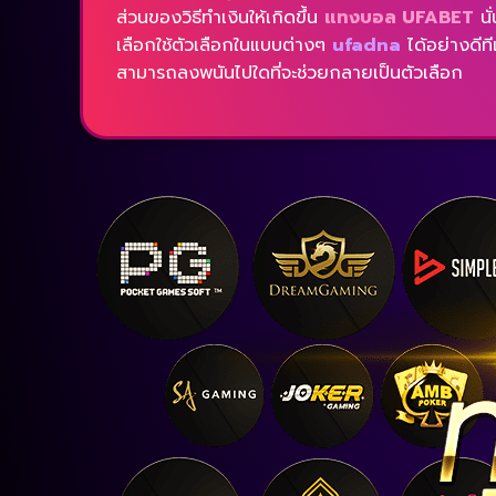
ส่วนของวิธีทำเงินให้เกิดขึ้น
แทงบอล UFABET
นั
เลือกใช้ตัวเลือกในแบบต่างๆ
ufadna
ได้อย่างดีที
สามารถลงพนันไปใดที่จะช่วยกลายเป็นตัวเลือก