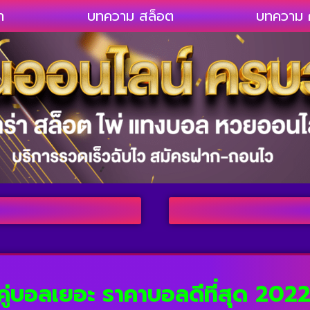
า
บทความ สล็อต
บทความ 
คู่บอลเยอะ ราคาบอลดีที่สุด 202