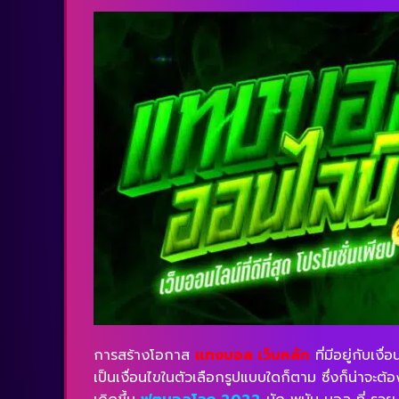
การสร้างโอกาส
แทงบอล เว็บหลัก
ที่มีอยู่กับเง
เป็นเงื่อนไขในตัวเลือกรูปแบบใดก็ตาม ซึ่งก็น่าจะต้อ