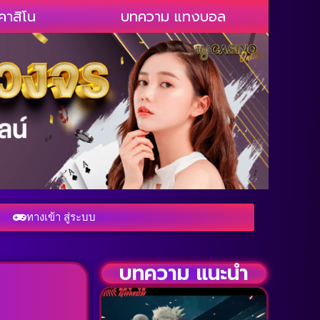
คาสิโน
บทความ แทงบอล
ทางเข้า สู่ระบบ
บทความ แนะนำ
2