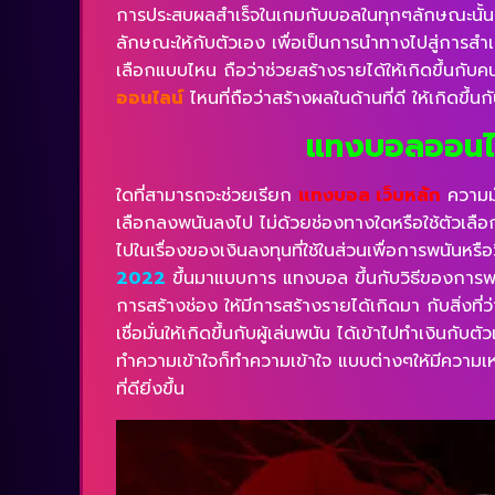
การประสบผลสำเร็จในเกมกับบอลในทุกๆลักษณะนั้
ลักษณะให้กับตัวเอง เพื่อเป็นการนำทางไปสู่การสำ
เลือกแบบไหน ถือว่าช่วยสร้างรายได้ให้เกิดขึ้นกับค
ออนไลน์
ไหนที่ถือว่าสร้างผลในด้านที่ดี ให้เกิดขึ้
แทงบอลออนไลน
ใดที่สามารถจะช่วยเรียก
แทงบอล เว็บหลัก
ความมั่
เลือกลงพนันลงไป ไม่ด้วยช่องทางใดหรือใช้ตัวเลือกว
ไปในเรื่องของเงินลงทุนที่ใช้ในส่วนเพื่อการพนันหรือ
2022
ขึ้นมาแบบการ แทงบอล ขึ้นกับวิธีของการ
การสร้างช่อง ให้มีการสร้างรายได้เกิดมา กับสิ่งที
เชื่อมั่นให้เกิดขึ้นกับผู้เล่นพนัน ได้เข้าไปทำเงินก
ทำความเข้าใจก็ทำความเข้าใจ แบบต่างๆให้มีความเ
ที่ดียิ่งขึ้น