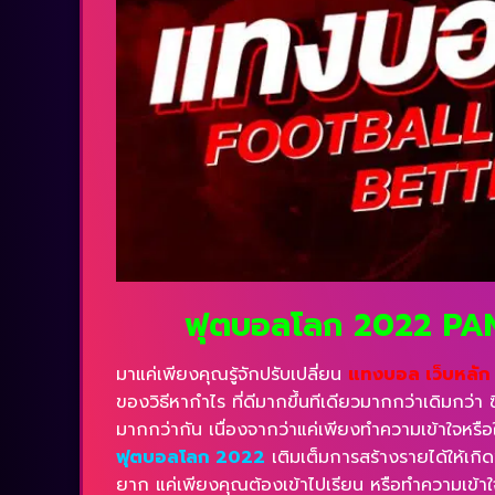
ฟุตบอลโลก 2022 PAN
มาแค่เพียงคุณรู้จักปรับเปลี่ยน
แทงบอล เว็บหลัก
ของวิธีหากำไร ที่ดีมากขึ้นทีเดียวมากกว่าเดิมกว่า 
มากกว่ากัน เนื่องจากว่าแค่เพียงทำความเข้าใจหรือใ
ฟุตบอลโลก 2022
เติมเต็มการสร้างรายได้ให้เกิ
ยาก แค่เพียงคุณต้องเข้าไปเรียน หรือทำความเข้าใ