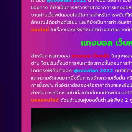
เกิดขึ้น
ฟุตบอลโลก 2022
นัก พนัน บอล ที่ รวย
ช่องทาง ก็ยังเป็นการสร้างรายได้จากการแทงบอลที่
งานผ่านเว็บพนันออนไลน์โอกาสสำหรับการพนันที่ให
ลักษณะได้อย่างดีเยี่ยม และก็ยังเป็นการทำเงิน
ออนไลน์
ในเรื่องของทรัพย์สมบัติต่างๆได้อย่างดีเยี
แทงบอล เว็บหลั
สำหรับการแทงบอล
แทงบอล เว็บหลัก
ในทุกๆช่อง
ด้าน โดยเริ่มตั้งแต่การค้นหาช่องทางขั้นตอนการทำ
โดยตรงให้กับตัวเอง
ฟุตบอลโลก 2022
กับวิธีกา
และความชัดเจนมากยิ่งขึ้นการสร้างความเชื่อมั่
การชี้เฉพาะ ทั้งอัตราต่อรองหรือราคาต่างๆและยั
สำหรับการสร้างรายได้ที่จะเกิดขึ้นกับนักพนันบอล
บอลออนไลน์
ด้วยจำนวนคู่บอลขั้นต่ำแค่เพียง 2 คู่ขึ