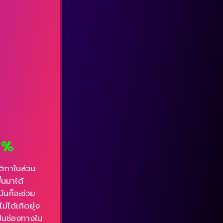
 %
กติกาในส่วน
้นมาได้
มันก็จะช่วย
ม่ได้เกิดยุ่ง
ป็นช่องทางใน