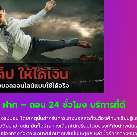
ฝาก – ถอน 24 ชั่วโมง บริการที่ดี
างแน่นอน โดยเหตุนั้นสำหรับการแทงบอลสดก็จะต้องศึกษาเรียนรู้แ
ถึงมาข้างต้น มันก็สร้างทางเลือกได้เปรียบโดยตรงให้กับนักพนัน
นช่องทางที่จะวางเดิมพันได้มากเพิ่มขึ้นเหตุผลเหล่านี้วิธีการต่างๆ