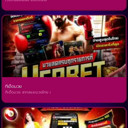
ทีเด็ดมวย
ทีเด็ดมวย สากลและมวยไทย เ