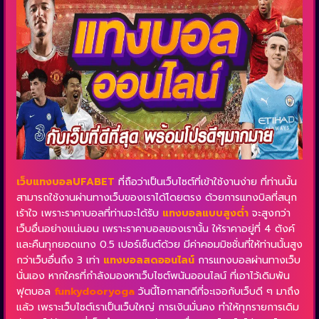
เว็บแทงบอลUFABET
ที่ถือว่าเป็นเว็บไซต์ที่เข้าใช้งานง่าย ที่ท่านนั้น
สามารถใช้งานผ่านทางเว็บของเราได้โดยตรง ด้วยการแทงบิลที่สนุก
เร้าใจ เพราะราคาบอลที่ท่านจะได้รับ
แทงบอลแบบสูงต่ำ
จะสูงกว่า
เว็บอื่นอย่างแน่นอน เพราะราคาบอลของเรานั้น ให้ราคาอยู่ที่ 4 ตังค์
และคืนทุกยอดแทง 0.5 เปอร์เซ็นต์ด้วย มีค่าคอมมิชชั่นที่ให้ท่านนั้นสูง
กว่าเว็บอื่นถึง 3 เท่า
แทงบอลสดออนไลน์
การแทงบอลผ่านทางเว็บ
นั่นเอง
หากใครที่กำลังมองหาเว็บไซต์พนันออนไลน์ ที่เอาไว้เดิมพัน
ฟุตบอล
funkydooryoga
วันนี้โอกาสทดีที่จะเจอกับเว็บดี ๆ มาถึง
แล้ว เพราะเว็บไซต์เราเป็นเว็บใหญ่ การเงินมั่นคง ทำให้ทุกรายการเดิม