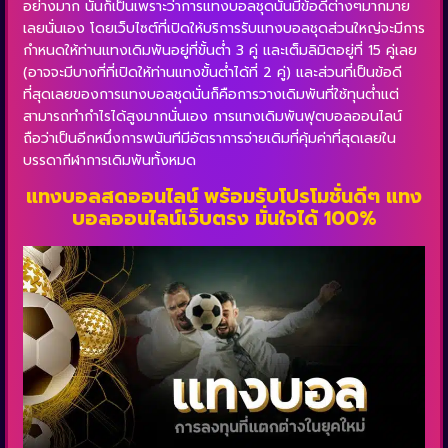
อย่างมาก นั่นก็เป็นเพราะว่าการแทงบอลชุดนั้นมีข้อดีต่างๆมากมาย
เลยนั่นเอง โดยเว็บไซต์ที่เปิดให้บริการรับแทงบอลชุดส่วนใหญ่จะมีการ
กำหนดให้ท่านแทงเดิมพันอยู่ที่ขั้นต่ำ 3 คู่ และเต็มลิมิตอยู่ที่ 15 คู่เลย
(อาจจะมีบางที่ที่เปิดให้ท่านแทงขั้นต่ำได้ที่ 2 คู่) และส่วนที่เป็นข้อดี
ที่สุดเลยของการแทงบอลชุดนั่นก็คือการวางเดิมพันที่ใช้ทุนต่ำแต่
สามารถทำกำไรได้สูงมากนั่นเอง การแทงเดิมพันฟุตบอลออนไลน์
ถือว่าเป็นอีกหนึ่งการพนันทีมีอัตราการจ่ายเดิมที่คุ้มค่าที่สุดเลยใน
บรรดากีฬาการเดิมพันทั้งหมด
แทงบอลสดออนไลน์ พร้อมรับโปรโมชั่นดีๆ แทง
บอลออนไลน์เว็บตรง มั่นใจได้ 100%