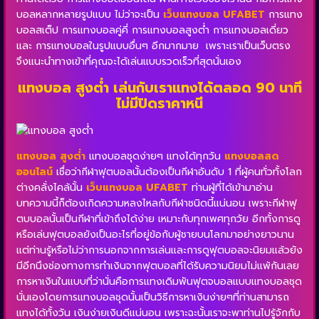
บอลหลากหลายรูปแบบ ไม่ว่าจะเป็น
เว็บแทงบอล UFABET
การแทง
บอลสเต็ป การแทงบอลคู่คี่ การแทงบอลสูงต่ำ การแทงบอลเดี่ยว
และ การแทงบอลในรูปแบบอื่นๆ อีกมากมาย เพราะเราเป็นเว็บตรง
จึงแนะนำทางเข้าที่คุณจะได้เล่นแบบรวดเร็วที่สุดนั่นเอง
แทงบอล สูงต่ำ เล่นกับเราแทงได้ตลอด 90 นาที
ไม่มีปิดราคาหนี
แทงบอล สูงต่ำ
แทงบอลชุดง่ายๆ แทงได้ทุกวัน
แทงบอลสด
ออนไลน์
เชื่อว่ากีฬาฟุตบอลนั้นต้องเป็นกีฬาอันดับ 1 ที่ผู้คนทั่วทั้งโลก
ต่างคลั่งไคล้นั้น
เว็บแทงบอล UFABET
ท่านผู้ที่ได้เข้ามาอ่าน
บทความนี้ก็ต้องเกิดความหลงไหลกับกีฬาชนิดนี้แน่นอน เพราะกีฬาฟุ
ตบบอลนั้นเป็นกีฬาที่เข้าถึงได้ง่าย เหมาะกับทุกเพศทุกวัย อีกทั้งการดู
หรือเล่นฟุตบอลยังเป็นอะไรที่อยู่ข้อกับผู้ชายบนโลกมาอย่างยาวนาน
แต่ท่านรู้หรือไม่ว่าการนอกจากการเล่นและการดูฟุตบอลจะนิยมแล้วยัง
มีอีกนึงช่องทางการทำเงินจากฟุตบอลที่ได้รับความนิยมไม่แพ้กันเลย
การหาเงินในแบบที่ว่านั่นคือการแทงเดิมพันฟุตจบอลแบบแทงบอลชุด
นั่นเองโดยการแทงบอลชุดนั้นเป็นวิธีการหาเงินง่ายๆที่ท่านสามารถ
แทงได้ทั้งวัน เงินง่ายเงินดีแน่นอน เพราะฉะนั้นเราจะพาท่านไปรู้จักกับ