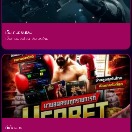
เว็บเกมออนไลน์
เว็บเกมออนไลน์ อัปเดตใหม่
ทีเด็ดมวย