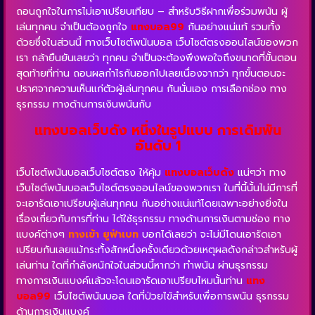
ถอนถูกใจในการไม่เอาเปรียบเทียบ – สำหรับวิธีฝากเพื่อร่วมพนัน ผู้
เล่นทุกคน จำเป็นต้องถูกใจ
แทงบอล99
กันอย่างแน่แท้ รวมทั้ง
ด้วยซึ่งในส่วนนี้ ทางเว็บไซต์พนันบอล เว็บไซต์ตรงออนไลน์ของพวก
เรา กล้ายืนยันเลยว่า ทุกคน จำเป็นจะต้องพึงพอใจถึงขนาดที่ขั้นตอน
สุดท้ายที่ท่าน ถอนผลกำไรกันออกไปเลยเนื่องจากว่า ทุกขั้นตอนจะ
ปราศจากความเห็นแก่ตัวผู้เล่นทุกคน กันนั่นเอง การเลือกช่อง ทาง
ธุรกรรม ทางด้านการเงินพนันกับ
แทงบอลเว็บดัง หนึ่งในรูปแบบ การเดิมพัน
อันดับ 1
เว็บไซต์พนันบอลเว็บไซต์ตรง ให้คุ้ม
แทงบอลเว็บดัง
แน่ๆว่า ทาง
เว็บไซต์พนันบอลเว็บไซต์ตรงออนไลน์ของพวกเรา ในที่นี้นั้นไม่มีการที่
จะเอารัดเอาเปรียบผู้เล่นทุกคน กันอย่างแน่แท้โดยเฉพาะอย่างยิ่งใน
เรื่องเกี่ยวกับการที่ท่าน ได้ใช้ธุรกรรม ทางด้านการเงินตามช่อง ทาง
แบงค์ต่างๆ
ทางเข้า ยูฟ่าเบท
บอกได้เลยว่า จะไม่มีโดนเอารัดเอา
เปรียบกันเลยแม้กระทั้งสักหนึ่งครั้งเดียวด้วยเหตุผลดังกล่าวสำหรับผู้
เล่นท่าน ใดที่กำลังหนักใจในส่วนนี้หากว่า ทำพนัน ผ่านธุรกรรม
ทางการเงินแบงค์แล้วจะโดนเอารัดเอาเปรียบไหมนั้นท่าน
แทง
บอล99
เว็บไซต์พนันบอล ใดที่ป่วยไข้สำหรับเพื่อการพนัน ธุรกรรม
ด้านการเงินแบงค์