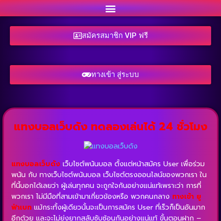
สมัครสมาชิก VIP ฟรี
ทางเข้า สู่ระบบ
แทงบอลเว็บดัง ทดลองเล่นได้ 24 ชั่วโมง
แทงบอลเว็บดัง
เว็บไซต์พนันบอล ตั้งแต่หน้าสมัคร User เพื่อร่วม
พนัน กับ ทางเว็บไซต์พนันบอล เว็บไซต์ตรงออนไลน์ของพวกเรา ใน
ที่นี้บอกได้เลยว่า ผู้เล่นทุกคน จะถูกใจกันอย่างแน่แท้เพราะว่า การที่
พวกเรา ไม่มีมือที่สามเข้ามาเกี่ยวข้องหรือ พวกคนกลาง
ทางเข้า ยู
ฟ่าเบท
แม้กระทั้งผู้เดียวนั้นจะเป็นการสมัคร User ที่เร็วก็เป็นอันมาก
อีกด้วย และจะไม่ยุ่งยากสลับซับซ้อนกันอย่างแน่แท้ ขั้นตอนฝาก –