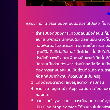
ข
หลังจากอ่าน วิธีแทงบอล บนมือถือกันไปแล้ว ก็มาด
สำหรับข้อดีของการแทงบอลบนมือถือนั้น ก็มี
สบาย เพราะว่า นักพนันในแต่ละคนนั้น ต่างก็
คอมพิวเตอร์ตลอดเวลา เพราะฉะนั้นการแทงบอ
คุณมีมือถือที่ต่ออินเทอร์เน็ตได้เท่านั้น ซึ่งใ
ประสิทธิภาพดี ส่วนแพ็คเกจอินเตอร์เน็ตนั้นก็
มีความเป็นส่วนตัวเพราะว่าหน้าจอมือถือนั้น
ต้องการแทงบอลแบบเป็นส่วนตัวแล้ว คุณสามาร
ค่อยกลับมาทำงาน ก็ได้เช่นกันไม่มีใครรู้
แทงง่ายมีตารางและข้อมูลต่างๆ ครบครัน
สามารถ login เข้า Application ได้อย่างสะดว
ของคุณ
สามารถทำธุรกรรมการการเงินสอบ ถามปัญหา 
เป็น One Stop Service ได้จบครบในโทรศัพท์