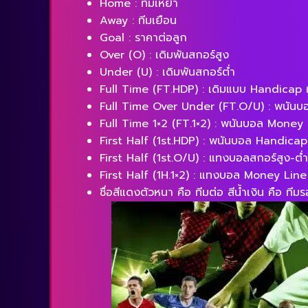
Home : ทีมเหย้า
Away : ทีมเยือน
Goal : ราคาต่อลูก
Over (O) : เดิมพันสกอร์สูง
Under (U) : เดิมพันสกอร์ต่ำ
Full Time (FT.HDP) : เดิมแบบ Handicap 
Full Time Over Under (FT.O/U) : พนันบอ
Full Time 1×2 (FT.1×2) : พนันบอล Money
First Half (1st.HDP) : พนันบอล Handicap
First Half (1st.O/U) : แทงบอลสกอร์สูง-ต่ำ
First Half (1H.1×2) : แทงบอล Money Line
ชื่อสีแดงตัวหนา คือ ทีมต่อ สีน้ำเงิน คือ ทีม