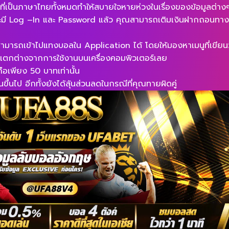
ี่เป็นภาษาไทยทั้งหมดทำให้สบายใจหายห่วงในเรื่องของข้อมูลต่าง
ละมี Log –In และ Password แล้ว คุณสามารถเติมเงินฝากถอนทา
ก็สามารถเข้าไปแทงบอลใน Application ได้ โดยให้มองหาเมนูที่เขีย
่แตกต่างจากการใช้งานบนเครื่องคอมพิวเตอร์เลย
อเพียง 50 บาทเท่านั้น
นขึ้นไป อีกทั้งยังได้ลุ้นส่วนลดในกรณีที่คุณทายผิดคู่