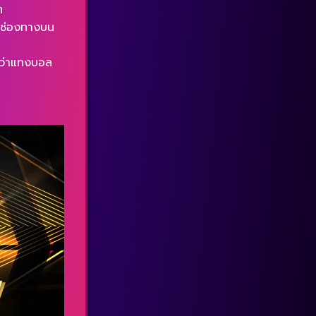
ๆ
งช่องทางบน
นว่าแทงบอล