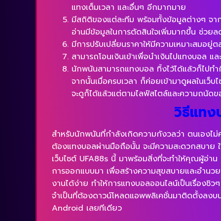
แทงเต็มเวลา และอื่นๆ อีกมากมาย
มีสถิติของแต่ละทีม พร้อมทั้งข้อมูลต่างๆ จาก
อ่านมีข้อมูลในการตัดสินใจเพิ่มมากขึ้น ช่วยล
มีการปรับเปลี่ยนราคาให้มีความเหมาะสมอยู่
สามารถโอนเงินเข้าเพื่อนำเงินไปแทงบอล แ
นักพนันสามารถแทงบอล ทิ้งไว้ได้แล้วก็ไปทำ
จากนั้นเมื่อครบเวลา ก็ค่อยเข้ามาดูผลในเว็บไซ
จะดูก็ได้แล้วแต่ตามไลฟ์สไตล์และความถนัด
วิธีแท
สำหรับนักพนันที่กำลังเกิดความกังวลว่า ตนเองไม
ต้องแทงบอลผ่านมือถือนั้น จะมีความสะดวกสบาย ใน
เว็บไซต์ UFA88s นี้ มาพร้อมสิ่งที่จะทำให้คุณผู้อ
การออกแบบมา เพื่อสร้างความสุขสบายและอำนวยความ
งานได้ง่าย ทำให้การแทงบอลออนไลน์เป็นเรื่องชิวๆ
จำเป็นที่ต้องดาวน์โหลดแอพพลิเคชั่นมาติดตั้งลงบ
Android เลยทีเดียว