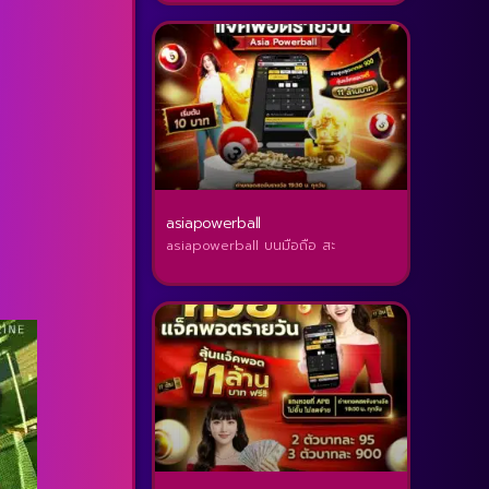
asiapowerball
asiapowerball บนมือถือ สะ