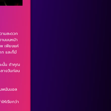
อความสะดวก
ำงานบนหน้า
พ เพียงแค่
มาก และก็มี
ะนั้น ถ้าคุณ
กลางวันก่อน
ล่นพนันบอล
ห้เรียกว่า