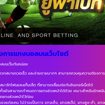
องการแทงบอลบนเว็บไซต์
บอลบนเว็บกันหน่อย
ดวกสบายรวดเร็ว และง่ายดายมากๆ สามารถควบคุมความต้องการท
สมาร์ทโฟนและแท็บเล็ต ที่สามารถเชื่อมต่อกับอินเทอร์เน็ตได้
้งยังสามารถกำหนดการแทงล่วงหน้าได้ด้วย เหมาะสำหรับนักพนันที
รถแทงล่วงหน้าไว้ก่อน
แต่ละคน ไม่ว่าจะเป็นการ แทงเต็ง, แทงสเต็ป, แทงสูง-ต่ำ, แทงค