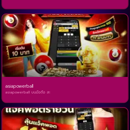
asiapowerball
asiapowerball บนมือถือ สะ