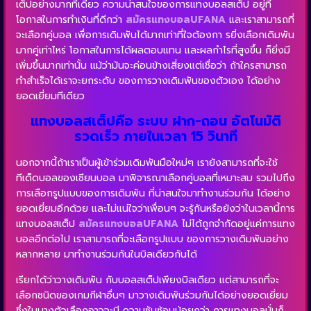
เต็ปอย่างมากทีเดียว ความน่าสนใจของการแทงบอลสเต็ป อยู่ที่
โอกาสในการทำเงินที่ดีกว่า
สมัครแทงบอลUFANA
และเราสามารถที่
จะเลือกคู่บอล เพื่อการเดิมพันได้มากเท่าที่ใจต้องกา รยิ่งเลือกเดิมพัน
มากคู่เท่าไหร่ โอกาสในการได้ผลตอบแทน และผลกำไรที่สูงขึ้น ก็ยิ่งมี
เพิ่มขึ้นมากเท่านั้น แม้ว่ามันจะค่อนข้างเสี่ยงแต่เชื่อว่า ถ้าใครสามารถ
ทำสำเร็จได้เราจะยกระดับ ของการวางเดิมพันของตัวเอง ได้อย่าง
ยอดเยี่ยมทีเดียว
แทงบอลสเต็ปคือ ระบบ ฝาก-ถอน อัตโนมัติ
รวดเร็ว ภายในเวลา 15 วินาที
นอกจากนี้ถ้าเราเป็นผู้เข้าร่วมเดิมพันมือใหม่ๆ เรายังสามารถที่จะใช้
ทีเด็ดบอลของเซียนบอล มาพิจารณาเลือกคู่บอลที่เหมาะสม รวมไปถึง
การเลือกรูปแบบของการเดิมพัน ที่น่าสนใจมาทำงานร่วมกัน ได้อย่าง
ยอดเยี่ยมอีกด้วย และไม่แน่ใจว่าเพื่อนๆ จะรู้กันหรือยังว่าในเวลานี้การ
แทงบอลสเต็ป
สมัครแทงบอลUFANA
ไม่ได้ถูกจำกัดอยู่แค่การแทง
บอลอีกต่อไป เราสามารถที่จะเลือกรูปแบบ ของการวางเดิมพันอย่าง
หลากหลาย มาทำงานร่วมกันในบิลเดียวกันได้
เรียกได้ว่าวางเดิมพัน กับบอลสเต็ปเพียงบิลเดียว แต่สามารถที่จะ
เลือกชนิดของเกมกีฬาอื่นๆ มาวางเดิมพันร่วมกันได้อย่างยอดเยี่ยม
ซึ่งในบางตัวเลือกอาจจะมี ความซับซ้อนน้อยกว่า การแทงบอลนั่นก็