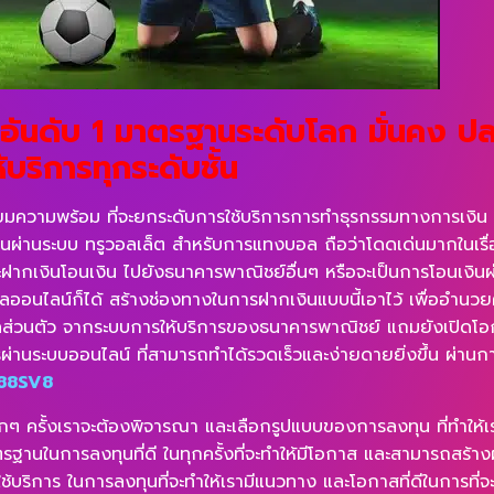
อันดับ 1 มาตรฐานระดับโลก มั่นคง ป
ห้บริการทุกระดับชั้น
ยมความพร้อม ที่จะยกระดับการใช้บริการการทำธุรกรรมทางการเงิน ที
านผ่านระบบ ทรูวอลเล็ต สำหรับการแทงบอล ถือว่าโดดเด่นมากในเร
ฝากเงินโอนเงิน ไปยังธนาคารพาณิชย์อื่นๆ หรือจะเป็นการโอนเงินผ่
ลออนไลน์ก็ได้ สร้างช่องทางในการฝากเงินแบบนี้เอาไว้ เพื่ออำน
ูลส่วนตัว จากระบบการให้บริการของธนาคารพาณิชย์ แถมยังเปิดโอ
รผ่านระบบออนไลน์ ที่สามารถทำได้รวดเร็วและง่ายดายยิ่งขึ้น ผ่านกา
88SV8
ุกๆ ครั้งเราจะต้องพิจารณา และเลือกรูปแบบของการลงทุน ที่ทำให้
มีมาตรฐานในการลงทุนที่ดี ในทุกครั้งที่จะทำให้มีโอกาส และสามารถสร
ปใช้บริการ ในการลงทุนที่จะทำให้เรามีแนวทาง และโอกาสที่ดีในการที่