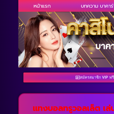
หน้าแรก
บทความ บาคาร่
สมัครสมาชิก VIP ฟรี
แทงบอลทรูวอลเล็ต เล่น