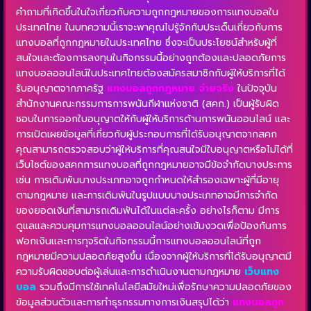
คำถามที่เกิดขึ้นในใจเกี่ยวกับความถูกกฎหมายของการแทงบอลใน
ประเทศไทย ในบทความนี้เราจะพาคุณไปรู้จักกับประเด็นเกี่ยวกับการ
แทงบอลที่ถูกกฎหมายในประเทศไทย ซึ่งจะเป็นประโยชน์สำหรับผู้ที่
สนใจและต้องการลงทุนในกิจกรรมนี้อย่างถูกต้องและปลอดภัยการ
แทงบอลออนไลน์ในประเทศไทยต้องสมัครสมาชิกกับผู้ให้บริการที่ได้
รับอนุญาตจากภาครัฐ
แทงบอลถูกกฎหมาย จ่ายจริง
ในปัจจุบัน
สำนักงานคณะกรรมการการพนันกีฬาแห่งชาติ (สคก.) เป็นผู้รับผิด
ชอบในการออกใบอนุญาตให้กับผู้ให้บริการด้านการพนันออนไลน์ และ
การเปิดเผยข้อมูลที่เกี่ยวกับผู้ประกอบการที่ได้รับอนุญาตจากสคก
คุณสามารถตรวจสอบว่าผู้ให้บริการที่คุณสนใจมีใบอนุญาตหรือไม่ได้ที่
เว็บไซต์ของสคกการแทงบอลที่ถูกกฎหมายอาจมีข้อจำกัดบางประการ
เช่น การเดิมพันบางประเภทอาจถูกกำหนดให้สำรองเฉพาะผู้ที่มีอายุ
ตามกฎหมาย และการเดิมพันในรูปแบบบางประเภทอาจมีการจำกัด
ของยอดเงินที่สามารถเดิมพันได้ในแต่ละครั้ง อย่างไรก็ตาม มีการ
ดูแลและควบคุมการแทงบอลออนไลน์อย่างเข้มงวดเพื่อป้องกันการ
ฟอกเงินและการทุจริตในกิจกรรมนี้การแทงบอลออนไลน์ที่ถูก
กฎหมายมีความปลอดภัยสูงขึ้น เนื่องจากผู้ให้บริการที่ได้รับอนุญาตมี
ความรับผิดชอบต่อผู้เล่นและการดำเนินงานตามกฎหมาย
เว็บแทง
บอล
รวมถึงมีการใช้เทคโนโลยีสมัยใหม่เพื่อรักษาความปลอดภัยของ
ข้อมูลส่วนตัวและการทำธุรกรรมทางการเงินสรุปได้ว่า
แทงบอลถูก