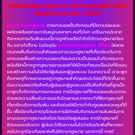
แทงบอลถูกกฎหมาย ไม่ผ่านเอเย่นต์ ตอบ
โจทย์มากกว่าใคร 2023
แทงบอลถูกกฎหมาย
การแทงบอลเป็นกิจกรรมที่มีความนิยมและ
เพลิดเพลินอย่างมากในหมู่คนหลายๆ คนทั่วโลก แต่ในบางประเทศ
กิจกรรมการเดิมพันแบบนี้อาจถูกห้ามหรือจำกัดได้ตามกฎหมายท้อง
ถิ่น อย่างไรก็ตาม ในปัจจุบัน
แทงบอลถูกกฎหมาย ดีที่สุด
มีหลาย
ประเทศเห็นถึงความสำคัญของการรวมกฎหมายที่เกี่ยวข้องกับการ
แทงบอลเพื่อสร้างความปลอดภัยและความเป็นธรรมในกิจกรรมการ
พนันกีฬานี้การถูกกฎหมายแทงบอลทำให้มีการกำหนดเงื่อนไขที่ชัดเจน
และสร้างความมั่นใจให้แก่ผู้เล่นและผู้ดูแลระบบ ในบทความนี้ เราจะพูด
ถึงสาเหตุที่การแทงบอลถูกกฎหมายสำคัญและประโยชน์ที่เกิดขึ้นจาก
มันความปลอดภัยสำหรับผู้เล่นและผู้ดูแลระบบเป็นสิ่งสำคัญที่สุดเมื่อ
เราพูดถึงกิจกรรมการแทงบอล การมีกฎหมายที่ชัดเจนและเข้มงวดจะ
ช่วยลดความเสี่ยงในการเจอกับปัญหาและการกระทำที่ผิดกฎหมายที่
เกี่ยวข้องกับการเดิมพัน และยังช่วยให้มีการกำกับดูแลและควบคุมที่ดี
ขึ้น เพื่อป้องกันการทุจริตและการฉ้อโกงในกิจกรรมการเล่นพนันการ
แทงบอลถูกกฎหมายยังมีประโยชน์ต่อผู้เล่นเอง หากมีกฎหมายที่
ชัดเจนและเข้มงวด ผู้เล่นจะได้รับความมั่นใจว่าเงินเดิมพันที่พวกเขา
ลงไปจะถูกป้องกันและส่งคืนให้ตามกฎหมาย นอกจากนี้ การมี