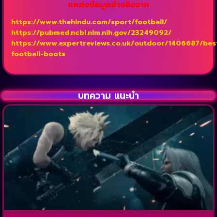
แหล่งข้อมูลอ้างอิงจาก
https://www.thehindu.com/sport/football/
https://pubmed.ncbi.nlm.nih.gov/23249092/
https://www.expertreviews.co.uk/outdoor/1406687/bes
football-boots
บทความ แนะนำ