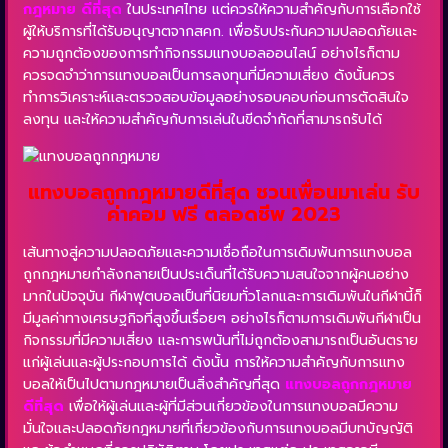
กฎหมาย ดีที่สุด
ในประเทศไทย แต่ควรให้ความสำคัญกับการเลือกใช้
ผู้ให้บริการที่ได้รับอนุญาตจากสคก. เพื่อรับประกันความปลอดภัยและ
ความถูกต้องของการทำกิจกรรมแทงบอลออนไลน์ อย่างไรก็ตาม
ควรจดจำว่าการแทงบอลเป็นการลงทุนที่มีความเสี่ยง ดังนั้นควร
ทำการวิเคราะห์และตรวจสอบข้อมูลอย่างรอบคอบก่อนการตัดสินใจ
ลงทุน และให้ความสำคัญกับการเล่นในขีดจำกัดที่สามารถรับได้
แทงบอลถูกกฎหมายดีที่สุด ชวนเพื่อนมาเล่น รับ
ค่าคอม ฟรี ตลอดชีพ 2023
เส้นทางสู่ความปลอดภัยและความเชื่อถือในการเดิมพันการแทงบอล
ถูกกฎหมายกำลังกลายเป็นประเด็นที่ได้รับความสนใจจากผู้คนอย่าง
มากในปัจจุบัน กีฬาฟุตบอลเป็นที่นิยมทั่วโลกและการเดิมพันในกีฬานี้ก็
มีมูลค่าทางเศรษฐกิจที่สูงขึ้นเรื่อยๆ อย่างไรก็ตามการเดิมพันกีฬาเป็น
กิจกรรมที่มีความเสี่ยง และการพนันที่ไม่ถูกต้องสามารถเป็นอันตราย
แก่ผู้เล่นและผู้ประกอบการได้ ดังนั้น การให้ความสำคัญกับการแทง
บอลให้เป็นไปตามกฎหมายเป็นสิ่งสำคัญที่สุด
แทงบอลถูกกฎหมาย
ดีที่สุด
เพื่อให้ผู้เล่นและผู้ที่มีส่วนเกี่ยวข้องในการแทงบอลมีความ
มั่นใจและปลอดภัยกฎหมายที่เกี่ยวข้องกับการแทงบอลมีบทบัญญัติ