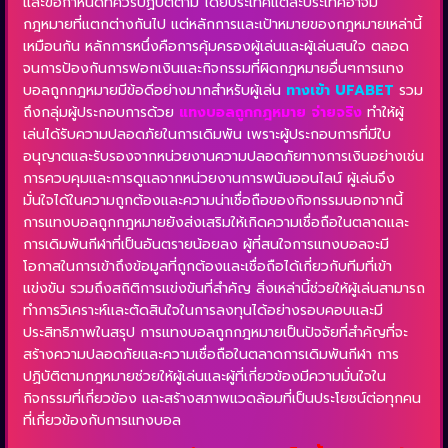
และข้อกำหนดที่ควรปฏิบัติตาม โดยประเทศแต่ละประเทศอาจมี
กฎหมายที่แตกต่างกันไป แต่หลักการและเป้าหมายของกฎหมายเหล่านี้
เหมือนกัน หลักการหนึ่งคือการคุ้มครองผู้เล่นและผู้เล่นสนใจ ตลอด
จนการป้องกันการฟอกเงินและกิจกรรมที่ผิดกฎหมายอื่นๆการแทง
บอลถูกกฎหมายมีข้อดีอย่างมากสำหรับผู้เล่น
ทางเข้า UFABET
รวม
ถึงกลุ่มผู้ประกอบการด้วย
แทงบอลถูกกฎหมาย จ่ายจริง
ทำให้ผู้
เล่นได้รับความปลอดภัยในการเดิมพัน เพราะผู้ประกอบการที่มีใบ
อนุญาตและรับรองจากหน่วยงานความปลอดภัยทางการเงินอย่างเช่น
การควบคุมและการดูแลจากหน่วยงานการพนันออนไลน์ ผู้เล่นจึง
มั่นใจได้ในความถูกต้องและความน่าเชื่อถือของกิจกรรมนอกจากนี้
การแทงบอลถูกกฎหมายยังส่งเสริมให้เกิดความเชื่อถือในตลาดและ
การเดิมพันกีฬาที่เป็นอันตรายน้อยลง ผู้ที่สนใจการแทงบอลจะมี
โอกาสในการเข้าถึงข้อมูลที่ถูกต้องและเชื่อถือได้เกี่ยวกับทีมที่เข้า
แข่งขัน รวมถึงสถิติการแข่งขันที่สำคัญ สิ่งเหล่านี้ช่วยให้ผู้เล่นสามารถ
ทำการวิเคราะห์และตัดสินใจในการลงทุนได้อย่างรอบคอบและมี
ประสิทธิภาพในสรุป การแทงบอลถูกกฎหมายเป็นปัจจัยที่สำคัญที่จะ
สร้างความปลอดภัยและความเชื่อถือในตลาดการเดิมพันกีฬา การ
ปฏิบัติตามกฎหมายช่วยให้ผู้เล่นและผู้ที่เกี่ยวข้องมีความมั่นใจใน
กิจกรรมที่เกี่ยวข้อง และสร้างสภาพแวดล้อมที่เป็นประโยชน์ต่อทุกคน
ที่เกี่ยวข้องกับการแทงบอล