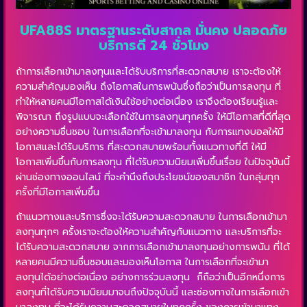
UFA88S มาตรฐานระดับสากล มั่นคง ปลอดภัย
บริการดี 24 ชั่วโมง
ถ้าการเลือกเข้ามาลงทุนและได้รับบริการที่สะดวกสบาย เราจะต้องให้
ความสำคัญมองเห็น ถึงโอกาสในการพนันซึ่งถือว่าเป็นการลงทุน ที่
ทำให้หลายคนมีโอกาสได้เงินใช้อย่างต่อเนื่อง เราจึงต้องเรียนรู้และ
พิจารณา ถึงรูปแบบจะเลือกใช้ในการลงทุนทุกครั้ง ให้มีโอกาสที่ดีที่สุด
อย่างความชื่นชอบ ในการเลือกที่จะเข้ามาลงทุน กับการแทงบอลให้มี
โอกาสและได้รับบริการ ที่สะดวกสบายพร้อมทั้งแนวทางที่ดี ให้มี
โอกาสเพิ่มขึ้นกับการลงทุน ที่ได้รับความนิยมเพิ่มขึ้นเรื่อย ในปัจจุบันนี้
ผ่านช่องทางออนไลน์ ที่จะคำนึงถึงประโยชน์ของสมาชิก ในกลุ่มทุก
ครั้งที่มีโอกาสเพิ่มขึ้น
ถ้าแนวทางและบริการซึ่งจะได้รับความสะดวกสบาย ในการเลือกเข้ามา
ลงทุนทุกๆ ครั้งเราจะต้องให้ความสำคัญกับแนวทาง และบริการที่จะ
ได้รับความสะดวกสบาย จากการเลือกเข้ามาลงทุนอย่างการพนัน ที่ได้
หลายคนมีความชื่นชอบและมองเห็นโอกาส ในการเลือกที่จะเข้ามา
ลงทุนได้อย่างต่อเนื่อง อย่างการร่วมลงทุน ก็ถือว่าเป็นอีกหนึ่งการ
ลงทุนที่ได้รับความนิยมมาจนถึงปัจจุบันนี้ และช่องทางในการเลือกเข้า