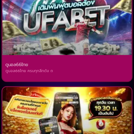
ดูบอล66ไทย
ดูบอล66ไทย ครบทุกลีกดัง ถ