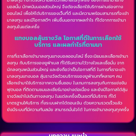
มาลงทุน ที่จะได้รับความสะดวกสบายในทุกครั้ง ของการเข้ามาแทง
บอลนั้น นักพนันบอลส่วนใหญ่ จึงต้องเลือกใช้บริการผ่านช่องทาง
ออนไลน์ เพื่อให้ได้บริการของเว็บที่ดี และมีความพร้อมสามารถที่จะเข้า
มาลงทุน และมีโอกาสดีๆ เพิ่มขึ้นนอกจากผลกำไร ที่ได้จากการเข้ามา
ลงทุนในแต่ละครั้ง
แทงบอลลุ้นรางวัล โอกาสที่ดีในการเลือกใช้
บริการ และผลกำไรที่ตามมา
การที่เราเลือกเข้ามาลงทุนแทงบอลออนไลน์ ซึ่งจะนิยมและเลือกเข้ามา
ลงทุน กับบริการของยูฟ่าเบส ที่ได้รับความไว้วางใจและเชื่อมั่น จาก
นักลงทุนพนันส่วนใหญ่ และยังถือว่าเป็นโอกาสที่ดี ในการที่เราจะเข้า
มาลงทุนแทงบอล ลุ้นรางวัลด้วยบริการของยูฟ่าเบทที่หลายๆ คน
เลือกเข้ามาใช้บริการจากความชื่นชอบ ในเกมการลงทุนกับการแข่งขัน
ฟุตบอล ที่ติดตามชมและเชียร์มาอย่างต่อเนื่อง และยังมีโอกาสได้ลุ้น
รางวัลเข้าไปเดินทางลงทุน ในแต่ละครั้งเป็นเซตที่มีบริการ ที่ได้
มาตรฐานให้บริการ ทั้งระบบฝากได้ถอนเงิน ด้วยความรวดเร็วแล้ว
ยังมีระบบที่มีความทันสมัย สามารถมั่นใจได้ ในการเข้ามาลงทุนทุกครั้ง
บทความ แนะนำ