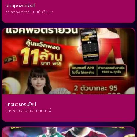
asiapowerball
asiapowerball บนมือถือ สะ
แทงหวยออนไลน์
แทงหวยออนไลน์ เทคนิค เพิ่