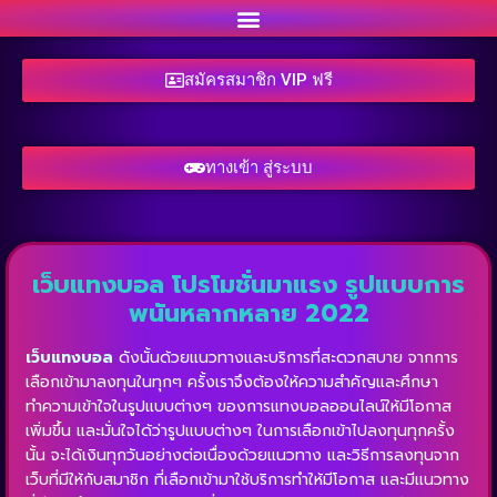
สมัครสมาชิก VIP ฟรี
ทางเข้า สู่ระบบ
เว็บแทงบอล โปรโมชั่นมาแรง รูปแบบการ
พนันหลากหลาย 2022
เว็บแทงบอล
ดังนั้นด้วยแนวทางและบริการที่สะดวกสบาย จากการ
เลือกเข้ามาลงทุนในทุกๆ ครั้งเราจึงต้องให้ความสำคัญและศึกษา
ทำความเข้าใจในรูปแบบต่างๆ ของการแทงบอลออนไลน์ให้มีโอกาส
เพิ่มขึ้น และมั่นใจได้ว่ารูปแบบต่างๆ ในการเลือกเข้าไปลงทุนทุกครั้ง
นั้น จะได้เงินทุกวันอย่างต่อเนื่องด้วยแนวทาง และวิธีการลงทุนจาก
เว็บที่มีให้กับสมาชิก ที่เลือกเข้ามาใช้บริการทำให้มีโอกาส และมีแนวทาง