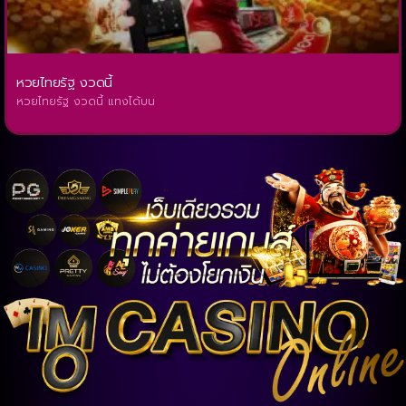
หวยไทยรัฐ งวดนี้
หวยไทยรัฐ งวดนี้ แทงได้บน