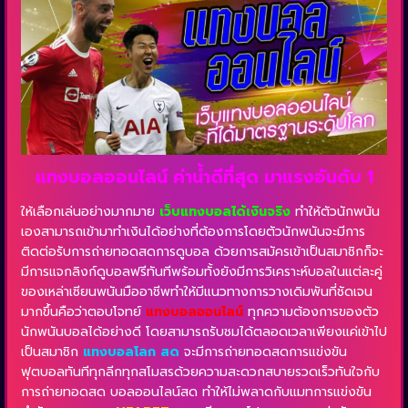
แทงบอลออนไลน์ ค่าน้ำดีที่สุด มาแรงอันดับ 1
ให้เลือกเล่นอย่างมากมาย
เว็บแทงบอลได้เงินจริง
ทำให้ตัวนักพนัน
เองสามารถเข้ามาทำเงินได้อย่างที่ต้องการโดยตัวนักพนันจะมีการ
ติดต่อรับการถ่ายทอดสดการดูบอล ด้วยการสมัครเข้าเป็นสมาชิกก็จะ
มีการแจกลิงก์ดูบอลฟรีทันทีพร้อมทั้งยังมีการวิเคราะห์บอลในแต่ละคู่
ของเหล่าเซียนพนันมืออาชีพทำให้มีแนวทางการวางเดิมพันที่ชัดเจน
มากขึ้นคือว่าตอบโจทย์
แทงบอลออนไลน์
ทุกความต้องการของตัว
นักพนันบอลได้อย่างดี โดยสามารถรับชมได้ตลอดเวลาเพียงแค่เข้าไป
เป็นสมาชิก
แทงบอลโลก สด
จะมีการถ่ายทอดสดการแข่งขัน
ฟุตบอลทันทีทุกลีกทุกสโมสรด้วยความสะดวกสบายรวดเร็วทันใจกับ
การถ่ายทอดสด บอลออนไลน์สด ทำให้ไม่พลาดกับแมทการแข่งขัน