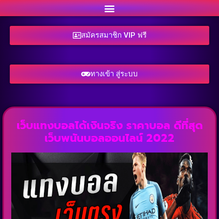
สมัครสมาชิก VIP ฟรี
ทางเข้า สู่ระบบ
เว็บแทงบอลได้เงินจริง ราคาบอล ดีที่สุด
เว็บพนันบอลออนไลน์ 2022