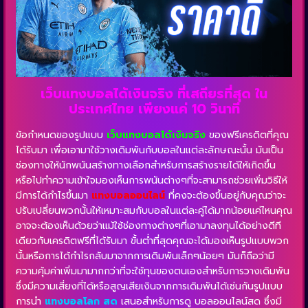
เว็บแทงบอลได้เงินจริง ที่เสถียรที่สุด ใน
ประเทศไทย เพียงแค่ 10 วินาที
ข้อกำหนดของรูปแบบ
เว็บแทงบอลได้เงินจริง
ของฟรีเครดิตที่คุณ
ได้รับมา เพื่อเอามาใช้วางเดิมพันกับบอลในแต่ละลักษณะนั้น มันเป็น
ช่องทางให้นักพนันสร้างทางเลือกสำหรับการสร้างรายได้ให้เกิดขึ้น
หรือไปทำความเข้าใจมองเห็นการพนันต่างๆที่จะสามารถช่วยเพิ่มวิธีให้
มีการได้กำไรขึ้นมา
แทงบอลออนไลน์
ที่คงจะต้องขึ้นอยู่กับคุณว่าจะ
ปรับเปลี่ยนพวกนั้นให้เหมาะสมกับบอลในแต่ละคู่ได้มากน้อยแค่ไหนคุณ
อาจจะต้องเห็นด้วยว่าแม้ใช้ช่องทางต่างๆที่เอามาลงทุนได้อย่างดีที
เดียวกับเครดิตฟรีที่ได้รับมา ขั้นต่ำที่สุดคุณจะได้มองเห็นรูปแบบพวก
นั้นหรือการได้กำไรกลับมาจากการเดิมพันเล็กๆน้อยๆ มันก็ถือว่ามี
ความคุ้มค่าเพิ่มมามากกว่าที่จะใช้ทุนของตนเองสำหรับการวางเดิมพัน
ซึ่งมีความเสี่ยงที่ได้หรือสูญเสียเงินจากการเดิมพันได้เช่นกันรูปแบบ
การนำ
แทงบอลโลก สด
เสนอสำหรับการดู บอลออนไลน์สด ซึ่งมี