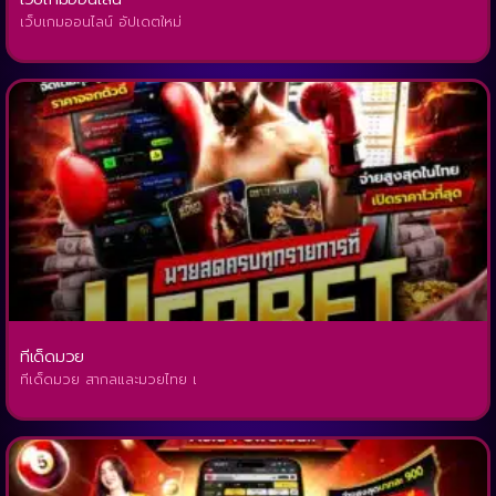
เว็บเกมออนไลน์ อัปเดตใหม่
ทีเด็ดมวย
ทีเด็ดมวย สากลและมวยไทย เ