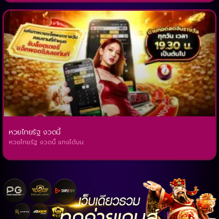
หวยไทยรัฐ งวดนี้
หวยไทยรัฐ งวดนี้ แทงได้บน