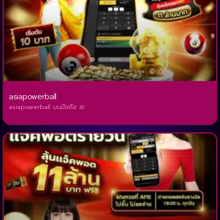
asiapowerball
asiapowerball บนมือถือ สะ