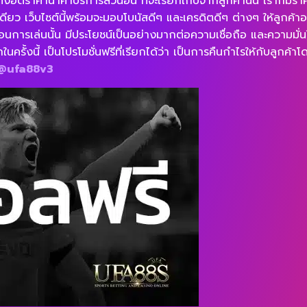
งอัตราค่าน้ำค่าบริการส่วนอื่น ที่จะเรียกเก็บจากลูกค้านั้น เราก็มีร
ดียว เว็บไซต์นี้พร้อมจะมอบโบนัสดีๆ และเครดิตดีๆ ต่างๆ ให้ลูกค้าอ
นการเล่นนั้น มีประโยชน์เป็นอย่างมากต่อความเชื่อถือ และความมั่
ในครั้งนี้ เป็นโปรโมชั่นฟรีที่เรียกได้ว่า เป็นการคืนกำไรให้กับลูกค
@ufa88v3