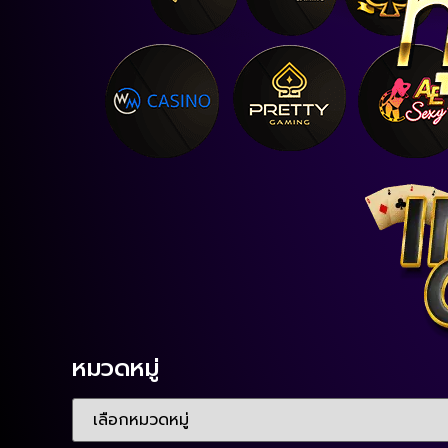
หมวดหมู่