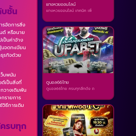
แทงหวยออนไลน์
บชั้น
แทงหวยออนไลน์ เทคนิค เพิ่
ารจัดการสิ่ง
นต์ หรือนาย
ปเป็นค่าจ้าง
หุ้นจดทะเบียน
ธุรกิจด้วย
ว็บพนัน
ป็นสิ่งที่
ดูบอล66ไทย
ดูบอล66ไทย ครบทุกลีกดัง ถ
ือกวางเดิมพัน
ลือกรายการ
้วิธีการเดิม
้ครบทุก