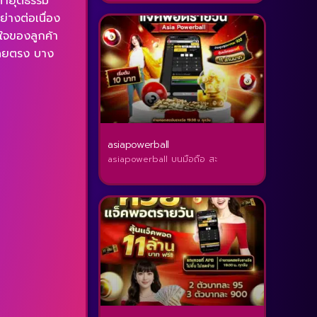
าคายุติธรรม
ย่างต่อเนื่อง
นใจของลูกค้า
้าโดยตรง บาง
asiapowerball
asiapowerball บนมือถือ สะ