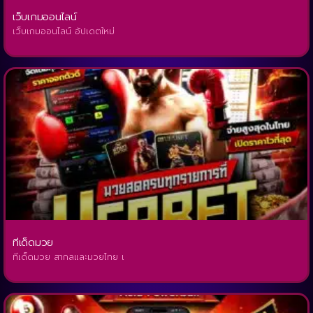
เว็บเกมออนไลน์
เว็บเกมออนไลน์ อัปเดตใหม่
ทีเด็ดมวย
ทีเด็ดมวย สากลและมวยไทย เ