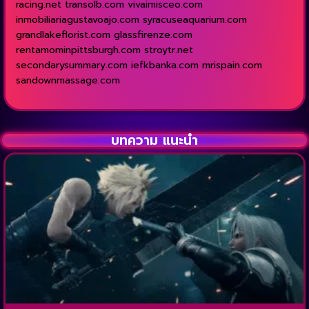
racing.net
transolb.com
vivaimisceo.com
inmobiliariagustavoajo.com
syracuseaquarium.com
grandlakeflorist.com
glassfirenze.com
rentamominpittsburgh.com
stroytr.net
secondarysummary.com
iefkbanka.com
mrispain.com
sandownmassage.com
บทความ แนะนำ