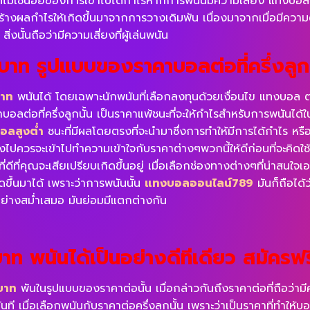
นได้ไม่ใช่น้อยของการเข้าไปได้กำไรหากการพนันมีความเสี่ยง แทงบอล 
ยสร้างผลกำไรให้เกิดขึ้นมาจากการวางเดิมพัน เนื่องมาจากเมื่อมีควา
สิ่งนั้นถือว่ามีความเสี่ยงที่ผู้เล่นพนัน
บาท รูปแบบของราคาบอลต่อที่ครึ่งลูก
บาท
พนันได้ โดยเฉพาะนักพนันที่เลือกลงทุนด้วยเงื่อนไข แทงบอล ต่อ
ลต่อที่ครึ่งลูกนั้น เป็นราคาแพ้ชนะที่จะให้กำไรสำหรับการพนันได้ในท
บอลสูงต่ำ
ชนะที่มีผลโดยตรงที่จะนำมาซึ่งการทำให้มีการได้กำไร หร
งไปควรจะเข้าไปทำความเข้าใจกับราคาต่างๆพวกนี้ให้ดีก่อนที่จะคิด
่ดีที่คุณจะเสียเปรียบเกิดขึ้นอยู่ เมื่อเลือกช่องทางต่างๆที่น่าสนใจ
ดขึ้นมาได้ เพราะว่าการพนันนั้น
แทงบอลออนไลน์789
มันก็ถือได้ว่า
้อย่างสม่ำเสมอ มันย่อมมีแตกต่างกัน
าท พนันได้เป็นอย่างดีทีเดียว สมัครฟร
บาท
พันในรูปแบบของราคาต่อนั้น เมื่อกล่าวกันถึงราคาต่อที่ถือว่ามี
ทันที เมื่อเลือกพนันกับราคาต่อครึ่งลูกนั้น เพราะว่าเป็นราคาที่ทำให้บ