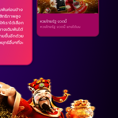
ิมพันค่อนข้าง
สิทธิภาพสูง
หวยไทยรัฐ งวดนี้
ห้เราได้เลือก
หวยไทยรัฐ งวดนี้ แทงได้บน
างเดิมพันได้
่ายขึ้นอีกด้วย
ธ์อื่นๆที่จะ