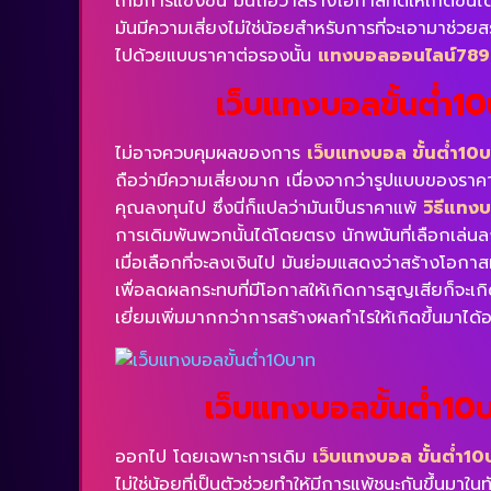
เกมการแข่งขัน มันถือว่าสร้างโอกาสที่ดีให้เกิดขึ้
มันมีความเสี่ยงไม่ใช่น้อยสำหรับการที่จะเอามาช่ว
ไปด้วยแบบราคาต่อรองนั้น
แทงบอลออนไลน์789
เว็บแทงบอลขั้นต่ำ10
ไม่อาจควบคุมผลของการ
เว็บแทงบอล ขั้นต่ำ10
ถือว่ามีความเสี่ยงมาก เนื่องจากว่ารูปแบบของราคาบอ
คุณลงทุนไป ซึ่งนี่ก็แปลว่ามันเป็นราคาแพ้
วิธีแทง
การเดิมพันพวกนั้นได้โดยตรง นักพนันที่เลือกเล่นล
เมื่อเลือกที่จะลงเงินไป มันย่อมแสดงว่าสร้างโอกาสที
เพื่อลดผลกระทบที่มีโอกาสให้เกิดการสูญเสียก็จะเกิ
เยี่ยมเพิ่มมากกว่าการสร้างผลกำไรให้เกิดขึ้นมาได
เว็บแทงบอลขั้นต่ำ10บ
ออกไป โดยเฉพาะการเดิม
เว็บแทงบอล ขั้นต่ำ10
ไม่ใช่น้อยที่เป็นตัวช่วยทำให้มีการแพ้ชนะกันขึ้นมาใน