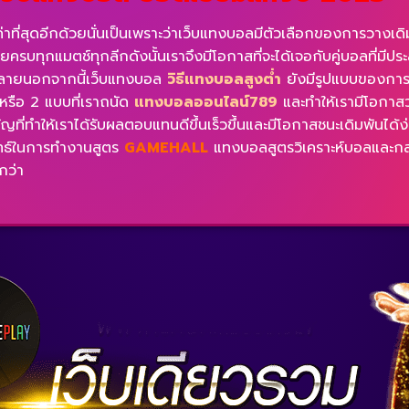
มค่าที่สุดอีกด้วยนั่นเป็นเพราะว่าเว็บแทงบอลมีตัวเลือกของการวางเด
ทุกแมตช์ทุกลีกดังนั้นเราจึงมีโอกาสที่จะได้เจอกับคู่บอลที่มีประ
กหลายนอกจากนี้เว็บแทงบอล
วิธีแทงบอลสูงต่ำ
ยังมีรูปแบบของการใ
 หรือ 2 แบบที่เราถนัด
แทงบอลออนไลน์789
และทำให้เรามีโอกาสว
ัญที่ทำให้เราได้รับผลตอบแทนดีขึ้นเร็วขึ้นและมีโอกาสชนะเดิมพันได้ง
ยุทธ์ในการทำงานสูตร
GAMEHALL
แทงบอลสูตรวิเคราะห์บอลและกลยุท
กว่า