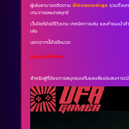
ผู้เล่นสามารถติดตาม
อัปเดตเกมล่าสุด
รวมถึงบ
เกมวางแผนกลยุทธ์
เว็บไซต์ยังมีรีวิวเกม เทคนิคการเล่น และคำแนะนำสำหร
เล่น
นอกจากนี้ยังมีหมวด
เกมเล่นกับเพื่อน
สำหรับผู้ที่ต้องการสนุกแบบทีมและเพิ่มประสบการณ์