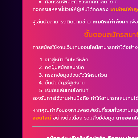
กิจกรรมพิเศษในช่วงเทศกาลต่าง ๆ
กิจกรรมเหล่านี้ช่วยให้ผู้เล่นได้ทดลอง
เกมใหม่ล่าส
ผู้เล่นยังสามารถติดตามข่าว
เกมใหม่กำลังมา
เพื่
ขั้นตอนสมัครสมาช
การสมัครใช้งานเว็บเกมออนไลน์สามารถทำได้อย่างร
เข้าสู่หน้าเว็บไซต์หลัก
กดปุ่มสมัครสมาชิก
กรอกข้อมูลส่วนตัวให้ครบถ้วน
ยืนยันบัญชีผู้ใช้งาน
เริ่มต้นเล่นเกมได้ทันที
รองรับการใช้งานผ่านมือถือ ทำให้สามารถเล่นเกมไ
หากคุณกำลังมองหาแพลตฟอร์มที่รวมทั้งความสนุ
ออนไลน์
อย่างต่อเนื่อง รวมถึงมีข้อมูล
เกมออนไล