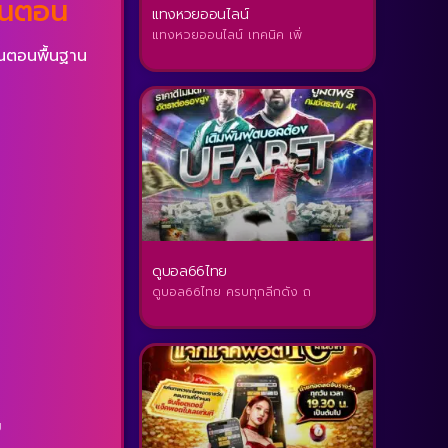
ั้นตอน
แทงหวยออนไลน์
แทงหวยออนไลน์ เทคนิค เพิ่
้นตอนพื้นฐาน
ดูบอล66ไทย
ดูบอล66ไทย ครบทุกลีกดัง ถ
ว
ย