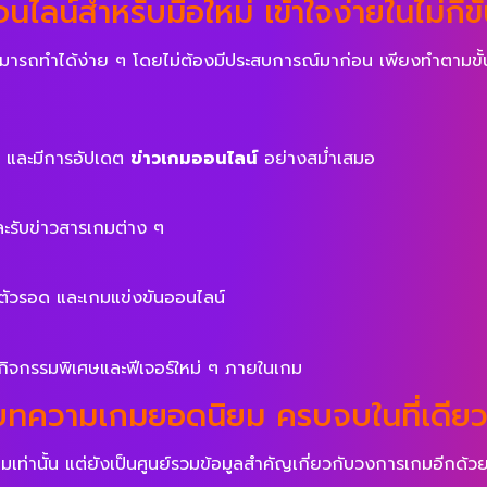
ออนไลน์สำหรับมือใหม่ เข้าใจง่ายในไม่กี่ข
ารถทำได้ง่าย ๆ โดยไม่ต้องมีประสบการณ์มาก่อน เพียงทำตามขั
วดี และมีการอัปเดต
ข่าวเกมออนไลน์
อย่างสม่ำเสมอ
และรับข่าวสารเกมต่าง ๆ
ตัวรอด และเกมแข่งขันออนไลน์
กิจกรรมพิเศษและฟีเจอร์ใหม่ ๆ ภายในเกม
บทความเกมยอดนิยม ครบจบในที่เดีย
นเกมเท่านั้น แต่ยังเป็นศูนย์รวมข้อมูลสำคัญเกี่ยวกับวงการเกมอีกด้ว