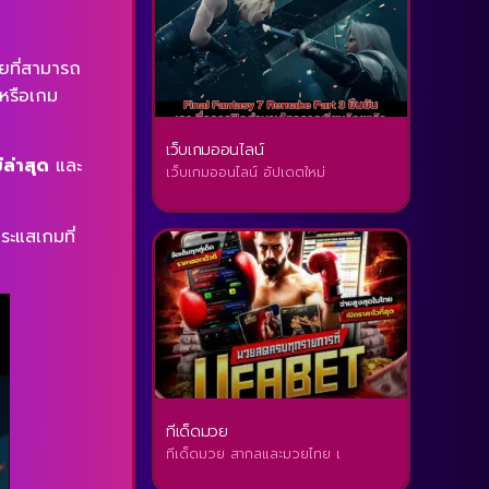
ยที่สามารถ
 หรือเกม
เว็บเกมออนไลน์
ล่าสุด
และ
เว็บเกมออนไลน์ อัปเดตใหม่
ระแสเกมที่
ทีเด็ดมวย
ทีเด็ดมวย สากลและมวยไทย เ