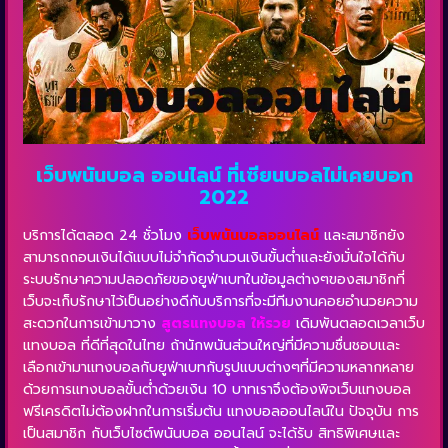
เว็บพนันบอล ออนไลน์ ที่เซียนบอลไม่เคยบอก
2022
บริการได้ตลอด 24 ชั่วโมง
เว็บพนันบอลออนไลน์
และสมาชิกยัง
สามารถถอนเงินได้แบบไม่จำกัดจำนวนเงินขั้นต่ำและยังมั่นใจได้กับ
ระบบรักษาความปลอดภัยของยูฟ่าเบทในข้อมูลต่างๆของสมาชิกที่
เว็บจะเก็บรักษาไว้เป็นอย่างดีกับบริการที่จะมีทีมงานคอยอำนวยความ
สะดวกในการเข้ามาวาง
สูตรแทงบอล ให้รวย
เดิมพันตลอดเวลาเว็บ
แทงบอล ที่ดีที่สุดในไทย ถ้านักพนันส่วนใหญ่ที่มีความชื่นชอบและ
เลือกเข้ามาแทงบอลกับยูฟ่าเบทกับรูปแบบต่างๆที่มีความหลากหลาย
ด้วยการแทงบอลขั้นต่ำด้วยเงิน 10 บาทเราจึงต้องพิจเว็บแทงบอล
ฟรีเครดิตไม่ต้องฝากในการเริ่มต้น แทงบอลออนไลน์ใน ปัจจุบัน การ
เป็นสมาชิก กับเว็บไซต์พนันบอล ออนไลน์ จะได้รับ สิทธิพิเศษและ