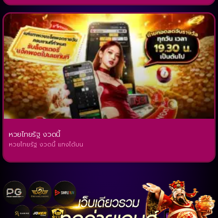
หวยไทยรัฐ งวดนี้
หวยไทยรัฐ งวดนี้ แทงได้บน