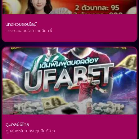
แทงหวยออนไลน์
แทงหวยออนไลน์ เทคนิค เพิ่
ดูบอล66ไทย
ดูบอล66ไทย ครบทุกลีกดัง ถ