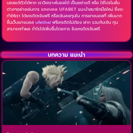
บอลแก้ตัวได้หาก เราวิเคราะห์บอลได้ เป็นอย่างดี หรือ ใช้โปรโมชั่น
ต่างๆอย่างเช่นการ
แทงบอล UFABET
แนะนำสมาชิกมือใหม่ ซึ่งจะ
ทำให้เรา ได้เครดิตเงินฟรี หรือเงินลงทุนใน การแทงบอลที่ เพิ่มมาก
ขึ้นเว็บแทงบอล
ufathai
ฟรีเครดิตไม่ต้อง ฝาก รวมกับเงิน ทุน
สามารถทำผล กำไรได้เพิ่มขึ้นโดยการ รับเครดิตเงินฟรี
บทความ แนะนำ