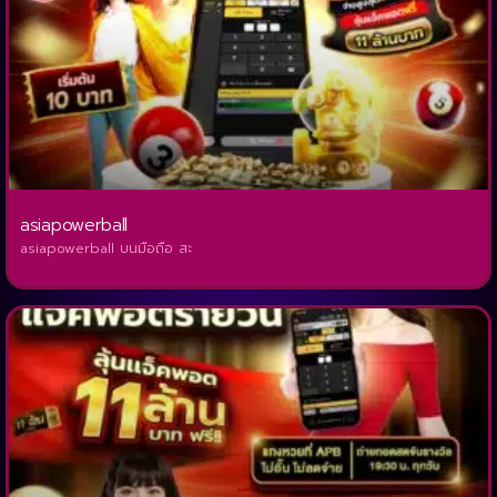
asiapowerball
asiapowerball บนมือถือ สะ