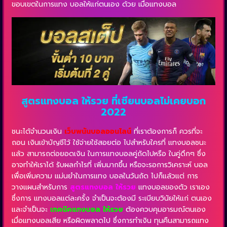
ขอบเขตในการแทง บอลให้แก่ตนเอง ด้วย เมื่อแทงบอล
สูตรแทงบอล ให้รวย ที่เซียนบอลไม่เคยบอก
2022
ชนะได้จำนวนเงิน
เว็บพนันบอลออนไลน์
ที่เราต้องการก็ ควรที่จะ
ถอน เงินเข้าบัญชีไว้ ใช้จ่ายใช้สอยต่อ ไปสำหรับใครที่ แทงบอลชนะ
แล้ว สามารถต่อยอดเงิน ในการแทงบอลคู่ถัดไปหรือ ในคู่ดึกๆ ซึ่ง
อาจทำให้เราได้ รับผลกำไรที่ เพิ่มมากขึ้น หรือจะรอการวิเคราะห์ บอล
เพื่อเพิ่มความ แม่นยำในการแทง บอลในวันถัด ไปก็แล้วแต่ การ
วางแผนสำหรับการ
สูตรแทงบอล ให้รวย
แทงบอลของตัว เราเอง
ซึ่งการ แทงบอลแต่ละครั้ง จำเป็นจะต้องมี ระเบียบวินัยให้แก่ ตนเอง
และจำเป็นจะ
เทคนิคแทงบอล ให้รวย
ต้องควบคุมอารมณ์ตนเอง
เมื่อแทงบอลเสีย หรือผิดพลาดไป ซึ่งการทำเงิน ทุนคืนสามารถแทง