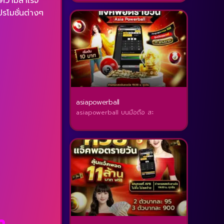
บความสำเร็จ
รโมชั่นต่างๆ
asiapowerball
asiapowerball บนมือถือ สะ