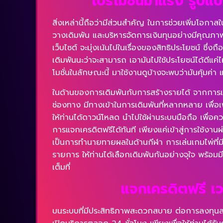
โปรโมชั่นมาแรง รูปแบ
สิ่งเหล่านี้ถือว่ามีส่วนสำคัญ ในการช่วยเพิ่มโอกา
วางเดิมพัน และบริหารจัดการเงินทุนอย่างมีคุณภาพ ก
เว็บไซต์ จะมุ่งเน้นไปในเรื่องของสิทธิประโยชน์ ซึ่งถื
เดิมพันนะว่าจะสามารถ เอามันไปใช้ประโยชน์ได้ดีแค่ไ
โมชั่นในลักษณะนี้ มาใช้งานดูบ้างจะพบว่ามันคุ้ม
ในด้านของการเดิมพันกับการสร้างรายได้ จากการเล่น 
ช่องทาง มีทางเข้าในการเดิมพันที่หลากหลาย เพื่อ
ให้ท่านได้ดาวน์โหลด นำไปใช้ผ่านระบบมือถือ เพื่
การแจกเครดิตฟรีได้ทันที เพียงแค่เข้าสู่การใช้งานผ
เป็นการทำนายทายผลในด้านกีฬา การเล่นเกมไพ่ที่ม
รายการ ให้ท่านได้เลือกเดิมพันกันอย่างจุใจ พร้อมมี
เต็มที่
แจกเครดิตฟรี เวลา
บนระบบที่มีประสิทธิภาพสะดวกสบาย ต่อการลงทุนลงท