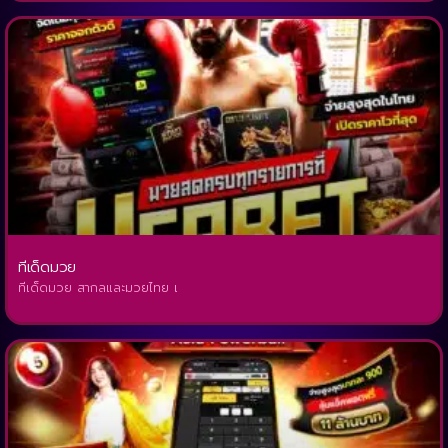
ทีเด็ดมวย
ทีเด็ดมวย สากลและมวยไทย เ