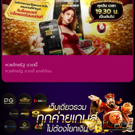
หวยไทยรัฐ งวดนี้
หวยไทยรัฐ งวดนี้ แทงได้บน