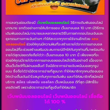
การลงทุนย่อมต้องมี
เว็บพนันบอลออนไลน์
วิธีการเดิมพันออนไลน์
มากมาย ยกตัวอย่างการให้บริการของ เว็บแทงบอล 10 บาท มีวิธีการ
เดิมพันออนไลน์มากมายและหลากหลายวิธีในการฝากถอนโอนเงินและ
ธุรกรรมทางการเงินต่างๆ ทำให้สะดวกทุกการใช้งานอีกด้วย
แทง
บอลออนไลน์
ช่วยให้คุณมีความฝันที่จะสร้างรายได้จากการแทงบอล
ออนไลน์ที่จะช่วยสร้างเสริมประสบการณ์ดีๆให้กับทุกท่านที่มาพร้อมกับ
รายได้สุดปลอดภัยถือได้ว่า เว็บแทงบอล 10 บาท นี้ เพียงพอที่จะ
ช่วยให้คุณมีรายได้จากการแทงบอลออนไลน์ได้เป็นอย่างดี เนื่องจาก
เป็นเว็บไซต์ที่ไม่ผ่านเอเย็นต์ จึงมีอัตราการจ่ายเงินพนันบอลทุกรูป
แบบ ซึ่งถือได้ว่ามีอัตราการจ่ายที่สูงมาก ทำให้สมาชิกทุกคนต้องมอง
ให้กว้างตื่นเต้นเร้าใจสนุกกับทุกการเดิมพัน และทำให้สมาชิกที่สมัครใช้
บริการ
สมัคร เล่นพนัน บอลโลก
เว็บพนันบอล ดีที่สุด มีสิทธิ์รับ
เครดิตฟรี เพราะอัตราการจ่ายที่สูงจึงทำให้สมาชิก
เว็บพนันบอลออนไลน์ เว็บพนันออนไลน์ เชื่อถือ
ได้ 100 %