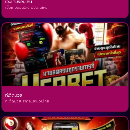
เว็บเกมออนไลน์
เว็บเกมออนไลน์ อัปเดตใหม่
ทีเด็ดมวย
ทีเด็ดมวย สากลและมวยไทย เ