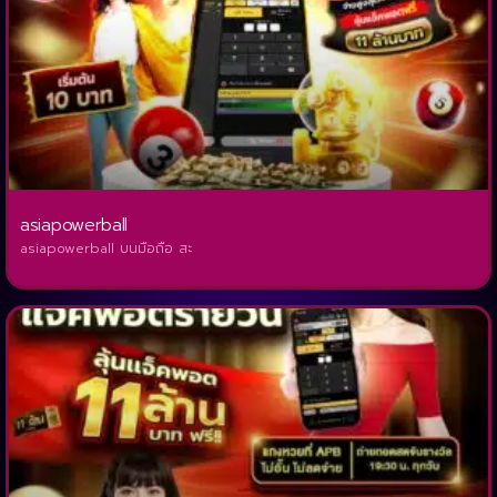
asiapowerball
asiapowerball บนมือถือ สะ