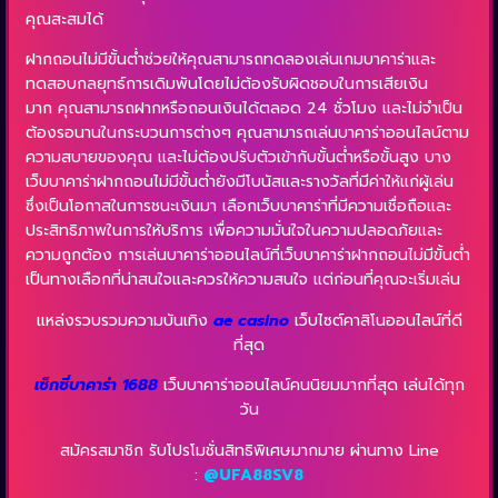
คุณสะสมได้
ฝากถอนไม่มีขั้นต่ำช่วยให้คุณสามารถทดลองเล่นเกมบาคาร่าและ
ทดสอบกลยุทธ์การเดิมพันโดยไม่ต้องรับผิดชอบในการเสียเงิน
มาก คุณสามารถฝากหรือถอนเงินได้ตลอด 24 ชั่วโมง และไม่จำเป็น
ต้องรอนานในกระบวนการต่างๆ คุณสามารถเล่นบาคาร่าออนไลน์ตาม
ความสบายของคุณ และไม่ต้องปรับตัวเข้ากับขั้นต่ำหรือขั้นสูง บาง
เว็บบาคาร่าฝากถอนไม่มีขั้นต่ำยังมีโบนัสและรางวัลที่มีค่าให้แก่ผู้เล่น
ซึ่งเป็นโอกาสในการชนะเงินมา เลือกเว็บบาคาร่าที่มีความเชื่อถือและ
ประสิทธิภาพในการให้บริการ เพื่อความมั่นใจในความปลอดภัยและ
ความถูกต้อง การเล่นบาคาร่าออนไลน์ที่เว็บบาคาร่าฝากถอนไม่มีขั้นต่ำ
เป็นทางเลือกที่น่าสนใจและควรให้ความสนใจ แต่ก่อนที่คุณจะเริ่มเล่น
แหล่งรวบรวมความบันเทิง
ae casino
เว็บไซต์คาสิโนออนไลน์ที่ดี
ที่สุด
เซ็กซี่บาคาร่า 1688
เว็บบาคาร่าออนไลน์คนนิยมมากที่สุด เล่นได้ทุก
วัน
สมัครสมาชิก รับโปรโมชั่นสิทธิพิเศษมากมาย ผ่านทาง Line
:
@UFA88SV8