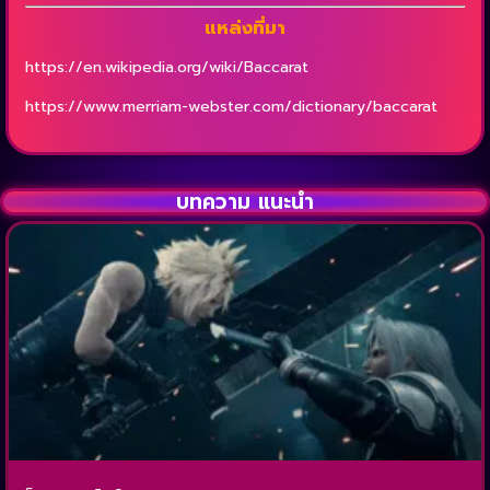
แหล่งที่มา
https://en.wikipedia.org/wiki/Baccarat
https://www.merriam-webster.com/dictionary/baccarat
บทความ แนะนำ