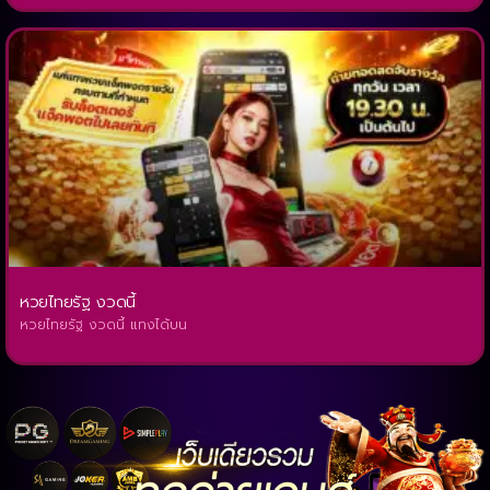
หวยไทยรัฐ งวดนี้
หวยไทยรัฐ งวดนี้ แทงได้บน