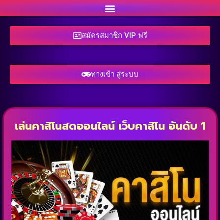
สมัครสมาชิก VIP ฟรี
ทางเข้า สู่ระบบ
เล่นคาสิโนสดออนไลน์ เว็บคาสิโน อันดับ 1