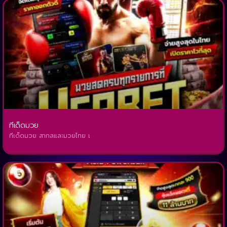
ทีเด็ดมวย
ทีเด็ดมวย สากลและมวยไทย เ