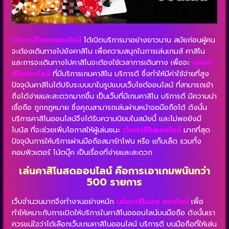
เล่นคาสิโนสดออนไลน์
ได้เปิดบริการมาอย่างยาวนาน สมัยก่อนผู้คน
จะต้องเดินทางไปยังคาสิโน เพื่อความสนุกในการเล่นเกมส์ คาสิโน
และการจะเดินทางไปคาสิโนจะต้องใช้เวลาการเดินทาง เพื่อจะ
เล่นคา
สิโนออนไลน์
ที่มีบริการเกมคาสิโน บริการดี ซึ่งทำให้มีค่าใช้จ่ายที่สูง
ปัจจุบันคาสิโนได้ปรับระบบมาในรูปแบบเว็บไซต์ออนไลน์ ที่สามารถเข้า
ถึงได้ง่ายและสะดวกมากขึ้น เป็นเว็บที่มีเกมคาสิโน บริการดี มีความน่า
เชื่อถือ ถูกกฎหมาย ซึ่งคุณสามารถเล่นผ่านหน้าจอมือถือได้ ดังนั้น
บริการคาสิโนออนไลน์จึงได้รับความนิยมในสมัยนี้ และไม่พอยังมี
โบนัส ที่จะช่วยเพิ่มโอกาสให้ผู้เล่นชนะ
เว็บคาสิโนออนไลน์
มากที่สุด
ปัจจุบันการให้บริการผ่านมือถือสมาร์ทโฟน หรือ แท็บเล็ต รวมทั้ง
คอมพิวเตอร์ โน้ตบุ๊ค เป็นเรื่องที่ง่ายและสะดวก
เล่นคาสิโนสดออนไลน์ คือการเอาเกมพนันกว่า
500 รายการ
เว็บจำนวนมากจึงทำงานอย่างหนัก
เล่นคาสิโนสด ออนไลน์
เพื่อ
ทำให้เหมาะกับการเปิดให้บริการในคาสิโนอออนไลน์บนมือถือ ดังนั้นเรา
ควรแน่ใจว่าได้เลือกเว็บเกมคาสิโนออนไลน์ บริการดี บนมือถือที่ให้เล่น