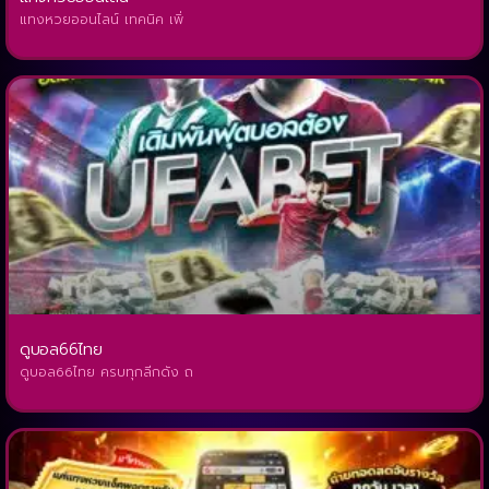
แทงหวยออนไลน์ เทคนิค เพิ่
ดูบอล66ไทย
ดูบอล66ไทย ครบทุกลีกดัง ถ