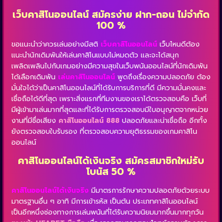
เว็บคาสิโนออนไลน์ สมัครง่าย ฝาก-ถอน ไม่จำกัด
100 %
ขอแนะนำว่าควรเล่นอย่างมีสติ
เว็บคาสิโนออนไลน์
เว็บไหนดีต้อง
แนะนำนักเดิมพันให้เล่นคาสิโนแบบไม่หมดตัว และจะได้สนุก
เพลิดเพลินไปกับเกมอย่างมีความสุขในเว็บพนันออนไลน์ที่นักเดิมพัน
ได้เลือกเดิมพัน
เล่นคาสิโนออนไลน์
พูดถึงเรื่องความปลอดภัย ต้อง
มั่นใจได้ว่าเป็นคาสิโนออนไลน์ที่ได้รับการบริการที่ดี มีความมั่นคงและ
เชื่อถือได้ดีที่สุด เพราะสิ่งแรกที่ทีมงานของเราได้ตรวจสอบคือ เว็บที่
มีผู้เข้ามาเล่นมากที่สุดและที่ได้รับการตรวจสอบมีใบอนุญาตจากหน่วย
งานที่มีชื่อเสียง
คาสิโนออนไลน์ 888
ปลอดภัยและน่าเชื่อถือ อีกทั้ง
ยังตรวจสอบใบรับรอง ที่ตรวจสอบความยุติธรรมของเกมคาสิโน
ออนไลน์
คาสิโนออนไลน์ได้เงินจริง สมัครสมาชิกใหม่รับ
โบนัส 50 %
คาสิโนออนไลน์ได้เงินจริง
มีมาตรการรักษาความปลอดภัยด้วยระบบ
มาตรฐานอื่น ๆ อาทิ มีการเข้ารหัส เป็นต้น ประเภทคาสิโนออนไลน์
เป็นอีกหนึ่งช่องทางการเล่นพนันที่ได้รับความนิยมมากขึ้นมากทุกวัน