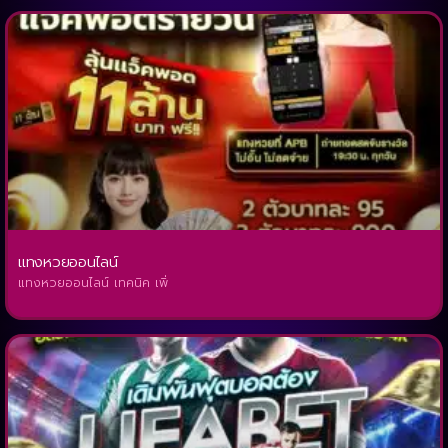
แทงหวยออนไลน์
แทงหวยออนไลน์ เทคนิค เพิ่