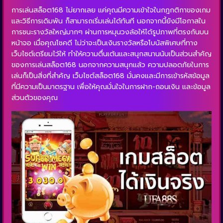
การเล่นสล็อต168 ไม่ยากเลย แค่คุณมีความเข้าใจในกฎกติกาของเกม
และวิธีการเดิมพัน ก็สามารถเริ่มเล่นได้ทันที นอกจากนี้ยังมีโอกาสใน
การชนะรางวัลใหญ่มากๆ ผ่านการหมุนวงล้อให้ได้รูปภาพที่ตรงกันบน
หน้าจอ เมื่อคุณโชคดี ไม่ว่าจะเป็นเงินรางวัลหรือโบนัสพิเศษที่ทาง
เว็บไซต์เตรียมไว้ให้ ทำให้ความตื่นเต้นและสนุกสนานนับเป็นส่วนสำคัญ
ของการเล่นสล็อต168 นอกจากความสนุกแล้ว ความปลอดภัยในการ
เล่นก็เป็นสิ่งที่สำคัญ เว็บไซต์สล็อต168 มั่นคงและมีการเข้ารหัสข้อมูล
ที่มีความเป็นมาตรฐาน เพื่อให้คุณมั่นใจในการฝาก-ถอนเงิน และข้อมูล
ส่วนตัวของคุณ