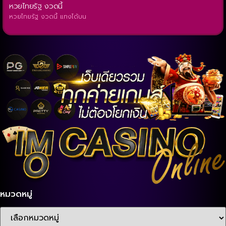
หวยไทยรัฐ งวดนี้
หวยไทยรัฐ งวดนี้ แทงได้บน
หมวดหมู่