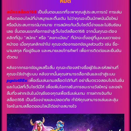
หมด
สมัครสล็อต168
เป็นขั้นตอนแรกที่จะพาคุณสู่ประสบการณ์ การเล่น
สล็อตออนไลน์ที่น่าสนุกและตื่นเต้น ไม่ว่าคุณจะเป็นนักพนันมือใหม่
หรือมีประสบการณ์มากมาย การสมัครกับเว็บไซต์นี้ง่ายและไม่ซับซ้อน
เลย ขั้นตอนแรกคือการเข้าสู่เว็บไซต์สล็อต168 จากนั้นคุณจะต้อง
คลิกที่ปุ่ม “สมัคร” หรือ “ลงทะเบียน” ที่มักจะตั้งอยู่ที่มุมบนขวาของ
หน้าจอ เมื่อคุณคลิกเข้าไป คุณจะต้องกรอกข้อมูลส่วนตัว เช่น ชื่อ-
นามสกุล ที่อยู่อีเมล และหมายเลขโทรศัพท์ เพื่อการติดต่อและยืนยัน
ตัวตน
หลังจากกรอกข้อมูลเสร็จสิ้น คุณจะต้องสร้างชื่อผู้ใช้และรหัสผ่านที่
คุณจะใช้เข้าสู่ระบบ หลังจากนั้นคุณสามารถล็อกอินและเข้าสู่ระบบ
pgslot88x
เพื่อเริ่มเล่นเกมสล็อตได้ทันที อย่าลืมตรวจสอบโปรโมชั่น
และโบนัสที่เว็บไซต์มีให้ เพื่อเพิ่มโอกาสในการชนะรางวัลใหญ่ และอย่า
ลืมที่จะฝากเงินในบัญชีของคุณเพื่อเริ่มเล่นเกม การฝากเงินกับ
สล็อต168 เป็นเรื่องง่ายและปลอดภัย ทำให้คุณสามารถเล่นและลุ้น
โชคในเกมสล็อตออนไลน์ได้อย่างสบายใจ