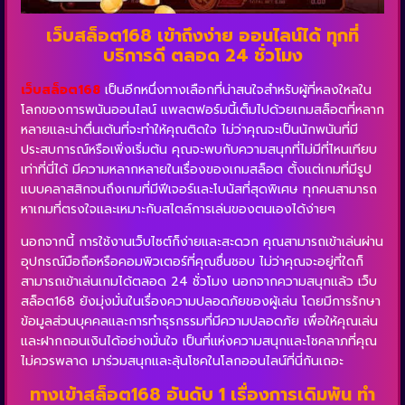
เว็บสล็อต168 เข้าถึงง่าย ออนไลน์ได้ ทุกที่
บริการดี ตลอด 24 ชั่วโมง
เว็บสล็อต168
เป็นอีกหนึ่งทางเลือกที่น่าสนใจสำหรับผู้ที่หลงใหลใน
โลกของการพนันออนไลน์ แพลตฟอร์มนี้เต็มไปด้วยเกมสล็อตที่หลาก
หลายและน่าตื่นเต้นที่จะทำให้คุณติดใจ ไม่ว่าคุณจะเป็นนักพนันที่มี
ประสบการณ์หรือเพิ่งเริ่มต้น คุณจะพบกับความสนุกที่ไม่มีที่ไหนเทียบ
เท่าที่นี่ได้ มีความหลากหลายในเรื่องของเกมสล็อต ตั้งแต่เกมที่มีรูป
แบบคลาสสิกจนถึงเกมที่มีฟีเจอร์และโบนัสที่สุดพิเศษ ทุกคนสามารถ
หาเกมที่ตรงใจและเหมาะกับสไตล์การเล่นของตนเองได้ง่ายๆ
นอกจากนี้ การใช้งานเว็บไซต์ก็ง่ายและสะดวก คุณสามารถเข้าเล่นผ่าน
อุปกรณ์มือถือหรือคอมพิวเตอร์ที่คุณชื่นชอบ ไม่ว่าคุณจะอยู่ที่ใดก็
สามารถเข้าเล่นเกมได้ตลอด 24 ชั่วโมง นอกจากความสนุกแล้ว เว็บ
สล็อต168 ยังมุ่งมั่นในเรื่องความปลอดภัยของผู้เล่น โดยมีการรักษา
ข้อมูลส่วนบุคคลและการทำธุรกรรมที่มีความปลอดภัย เพื่อให้คุณเล่น
และฝากถอนเงินได้อย่างมั่นใจ เป็นที่แห่งความสนุกและโชคลาภที่คุณ
ไม่ควรพลาด มาร่วมสนุกและลุ้นโชคในโลกออนไลน์ที่นี่กันเถอะ
ทางเข้าสล็อต168 อันดับ 1 เรื่องการเดิมพัน ทำ