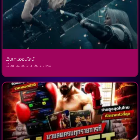
เว็บเกมออนไลน์
เว็บเกมออนไลน์ อัปเดตใหม่