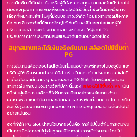
การเดิมพัน นี่เป็นข่าวดีสำหรับผู้ที่ต้องการสนุกสนานและบันเทิงโดยไม่
ต้องลงทุนมาก การเล่นสล็อตออนไลน์ไม่มีขั้นต่ำยังเป็นอีกหนึ่งทาง
เลือกที่เหมาะสมสำหรับผู้ที่มีงบประมาณจำกัด โดยยังสามารถมีโอกาส
ที่จะชนะเงินรางวัลที่มีขนาดใหญ่ได้เช่นกัน คาสิโนออนไลน์และผู้ให้
บริการเกมสล็อตจะต้องทำงานอย่างหนักเพื่อให้ผู้เล่นได้รับ
ประสบการณ์การเล่นที่ทันสมัยและน่าตื่นเต้นอย่างต่อเนื่อง
สนุกสนานและได้เงินจริงกับเกม สล็อตไม่มีขั้นต่ำ
PG
การเล่นเกมสล็อตออนไลน์ได้เป็นที่นิยมอย่างแพร่หลายในปัจจุบัน และ
บริษัทผู้ให้บริการเกมต่างๆ ก็มีส่วนร่วมในการสร้างประสบการณ์เล่นที่
น่าตื่นเต้นและมีความสนุกสนานอย่าง PG Slot ที่มาพร้อมกับความ
สามารถในการชนะเงินรางวัลที่มีค่า นั่นเอง
สล็อตไม่มีขั้นต่ำ PG
เป็น
หนึ่งในผู้ผลิตเกมสล็อตที่ได้รับความนิยมอย่างแพร่หลาย ด้วย
คุณภาพของเกมที่มีความละเอียดสูงและกราฟิกที่สวยงาม ไม่ว่าจะเป็น
ธีมหรือรูปแบบการเล่น ทุกคนสามารถหาความสนุกและความตื่นเต้นได้
อย่างแน่นอน
สิ่งที่ทำให้ PG Slot น่าสนใจมากยิ่งขึ้นคือ การไม่มีขั้นต่ำในการเดิมพัน
เป็นการเปิดโอกาสให้ผู้เล่นทุกคนมีโอกาสในการเข้าร่วมเกม โดยไม่