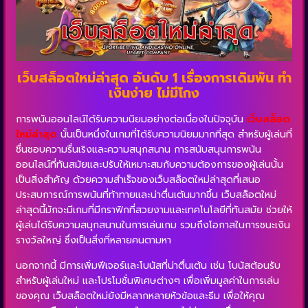
เว็บสล็อตใหม่ล่าสุด อันดับ 1 เรื่องการเดิมพัน ทำ
เงินง่าย ไม่มีโกง
การพนันออนไลน์ได้รับความนิยมอย่างต่อเนื่องในปัจจุบัน
เว็บสล็อต
ใหม่ล่าสุด
นั้นเป็นหนึ่งในเกมที่ได้รับความนิยมมากที่สุด สำหรับผู้เล่นที่
ชื่นชอบความรื่นเริงและความสนุกสนาน การสนับสนุนการพนัน
ออนไลน์ที่ทันสมัยและปรับให้เหมาะสมกับความต้องการของผู้เล่นนั้น
เป็นสิ่งสำคัญ ด้วยความสำเร็จของเว็บสล็อตใหม่ล่าสุดที่เสนอ
ประสบการณ์การพนันที่ท้าทายและน่าตื่นเต้นมากขึ้น เว็บสล็อตใหม่
ล่าสุดนี้มักจะมีเกมที่มีกราฟิกที่สวยงามและเทคโนโลยีที่ทันสมัย ช่วยให้
ผู้เล่นได้รับความสนุกสนานในการเล่นเกม รวมถึงโอกาสในการชนะเงิน
รางวัลใหญ่ ซึ่งเป็นสิ่งที่หลายคนตามหา
นอกจากนี้ มีการเพิ่มฟีเจอร์และโบนัสที่น่าตื่นเต้น เช่น โบนัสต้อนรับ
สำหรับผู้เล่นใหม่ และโปรโมชั่นพิเศษต่างๆ เพื่อเพิ่มมูลค่าในการเล่น
ของคุณ เว็บสล็อตใหม่ยังมีหลากหลายหัวข้อและธีม เพื่อให้คุณ