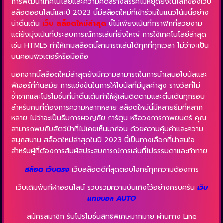
การพัฒนาเทคโนโลยีและความคิดสร้างสรรค์ไม่หยุดยั้งในโลกของเว็บ
สล็อตออนไลน์และปี 2023 นี้มีสล็อตใหม่ที่เข้าร่วมในแนวโน้มนี้อย่าง
น่าตื่นเต้น
เว็บ สล็อตใหม่ล่าสุด
นี้ไม่เพียงเน้นที่กราฟิกที่สวยงาม
แต่ยังมุ่งเน้นที่ประสบการณ์การเล่นที่ยิ่งใหญ่ การใช้เทคโนโลยีล่าสุด
เช่น HTML5 ทำให้เกมสล็อตนี้สามารถเล่นได้ทุกที่ทุกเวลา ไม่ว่าจะเป็น
บนคอมพิวเตอร์หรือมือถือ
นอกจากนี้สล็อตใหม่ล่าสุดยังมีความสามารถในการนำเสนอโบนัสและ
ฟีเจอร์ที่ทันสมัย การแข่งขันในการให้โบนัสที่มีมูลค่าสูง รางวัลที่ไม่
ซ้ำซากและโปรโมชั่นที่น่าตื่นเต้นทำให้ผู้เล่นติดตามและตื่นเต้นทุกรอบ
สำหรับคนที่ต้องการความหลากหลาย สล็อตใหม่นี้มีหลายธีมที่หลาก
หลาย ไม่ว่าจะเป็นธีมการผจญภัย การ์ตูน หรือวงการภาพยนตร์ คุณ
สามารถพบกับสัตว์ป่าที่ไม่เคยเห็นมาก่อน ด้วยความคุ้มค่าและความ
สนุกสนาน สล็อตใหม่ล่าสุดในปี 2023 นี้เป็นทางเลือกที่น่าสนใจ
สำหรับผู้ที่ต้องการสัมผัสประสบการณ์การเล่นที่ไม่ธรรมดาและท้าทาย
สล็อต เว็บตรง
เว็บสล็อตดีที่สุดตอบโจทย์ทุกความต้องการ
เว็บเดิมพันกีฬาออนไลน์ รวบรวมความบันเทิงไว้อย่างครบครัน
เว็บ
แทงบอล AUTO
สมัครสมาชิก รับโปรโมชั่นสิทธิพิเศษมากมาย ผ่านทาง Line