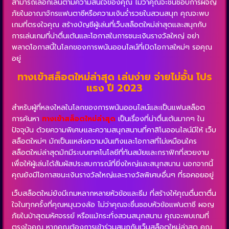
สามารถเลือกเล่นตามความสนใจของคุณ ไม่ว่าคุณจะชื่นชอบการผจญ
ภัยในอาณาจักรแฟนตาซีหรือความเงินร่ำรวยในสวนสนุก คุณจะพบ
เกมที่ตรงใจคุณ สร้างบัญชีผู้เล่นที่เว็บสล็อตใหม่ล่าสุดและสนุกกับ
การเล่นเกมที่น่าตื่นเต้นและโอกาสในการชนะเงินรางวัลใหญ่ อย่า
พลาดโอกาสนี้ในโลกของการพนันออนไลน์ที่เปิดโอกาสใหม่ๆ รอคุณ
อยู่
ทางเข้าสล็อตใหม่ล่าสุด เล่นง่าย จ่ายไม่อั้น โปร
แรง ปี 2023
สำหรับผู้ที่หลงใหลในโลกของการพนันออนไลน์และเป็นแฟนสล็อต
การค้นหา
ทางเข้าสล็อตใหม่ล่าสุด
เป็นเรื่องที่น่าตื่นเต้นมากๆ ใน
ปัจจุบัน ด้วยความพิเศษและความสนุกสนานที่คาสิโนออนไลน์มีให้ เว็บ
สล็อตใหม่ๆ มักเป็นแหล่งความบันเทิงและโอกาสที่ไม่เหมือนใคร
สล็อตใหม่ล่าสุดมักมีระบบเทคโนโลยีที่ทันสมัยและกราฟิกที่สวยงาม
เพื่อให้ผู้เล่นได้สัมผัสประสบการณ์ที่ยิ่งใหญ่และสนุกสนาน นอกจากนี้
คุณยังมีโอกาสชนะเงินรางวัลใหญ่และรางวัลพิเศษอื่นๆ ที่รอคอยอยู่
เว็บสล็อตใหม่ยังมีเกมหลากหลายหัวข้อและธีม ที่สร้างให้คุณตื่นตาตื่น
ใจในทุกครั้งที่คุณหมุนวงล้อ ไม่ว่าคุณจะชื่นชอบหัวข้อแฟนตาซี ผจญ
ภัยในป่าสุดมหัศจรรย์ หรือแม้กระทั่งสวนสนุกสนาน คุณจะพบเกมที่
ตรงใจคุณ หากคุณต้องการเข้าร่วมสนุกกับเว็บสล็อตใหม่ล่าสุด คุณ