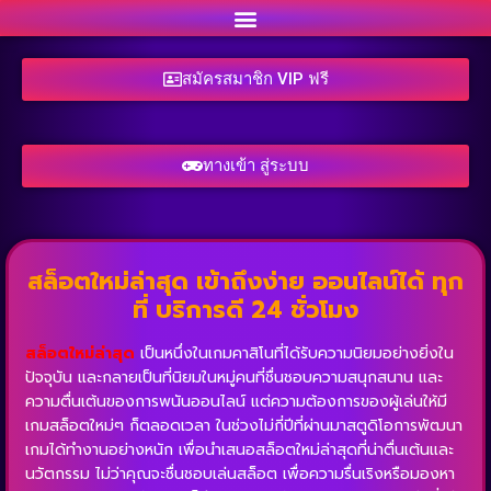
สมัครสมาชิก VIP ฟรี
ทางเข้า สู่ระบบ
สล็อตใหม่ล่าสุด เข้าถึงง่าย ออนไลน์ได้ ทุก
ที่ บริการดี 24 ชั่วโมง
สล็อตใหม่ล่าสุด
เป็นหนึ่งในเกมคาสิโนที่ได้รับความนิยมอย่างยิ่งใน
ปัจจุบัน และกลายเป็นที่นิยมในหมู่คนที่ชื่นชอบความสนุกสนาน และ
ความตื่นเต้นของการพนันออนไลน์ แต่ความต้องการของผู้เล่นให้มี
เกมสล็อตใหม่ๆ ก็ตลอดเวลา ในช่วงไม่กี่ปีที่ผ่านมาสตูดิโอการพัฒนา
เกมได้ทำงานอย่างหนัก เพื่อนำเสนอสล็อตใหม่ล่าสุดที่น่าตื่นเต้นและ
นวัตกรรม ไม่ว่าคุณจะชื่นชอบเล่นสล็อต เพื่อความรื่นเริงหรือมองหา