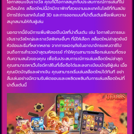
โอกาสชนะเงินรางวัล คุณก็มีโอกาสสนุกกับประสบการณ์การเล่นที่ไม่
เหมือนใคร สล็อตใหม่นี้มักมีกราฟิกที่สวยงามและเทคโนโลยีที่ทันสมัย
มีการใช้งานเทคโนโลยี 3D และการออกแบบที่น่าตื่นเต้นเพื่อเพิ่มความ
สนุกสนานให้กับผู้เล่น
นอกจากนี้ยังมีการเพิ่มฟีเจอร์โบนัสที่น่าตื่นเต้น เช่น โอกาสในการชนะ
เงินรางวัลใหญ่และรางวัลพิเศษอื่นๆ ที่มีให้เลือก สล็อตใหม่ล่าสุดยังมี
หัวข้อและธีมที่หลากหลาย จากการผจญภัยในอาณาจักรแฟนตาซีไป
จนถึงการสำรวจป่าสุดมหัศจรรย์ ทำให้คุณสามารถเลือกเล่นเกมที่ตรง
กับความสนใจของคุณ เพื่อรับประสบการณ์การเล่นสล็อตใหม่ล่าสุด
คุณสามารถหาเว็บไซต์คาสิโนที่เชื่อถือได้และลงทะเบียนบัญชีผู้เล่น เมื่อ
คุณเปิดบัญชีและฝากเงิน คุณสามารถเริ่มเล่นสล็อตใหม่ได้ทันที อย่า
ลืมเล่นอย่างมีความรับผิดชอบและเพลิดเพลินกับการเล่นสล็อตใหม่ที่
น่าตื่นเต้นนี้