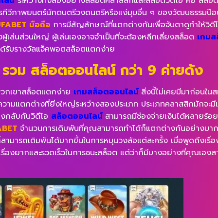
ไลน์
ระหว่างทั้งสองอย่างสล็อตคลาสสิกและสล็อตวิดีโอ คือ สล็อตวิ
ยการทีวีภาพยนตร์นักดนตรีวงดนตรีหรือแง่มุมอื่น ๆ ของวัฒนธรรมป๊อ
UFABET มือถือ
การมีสัญลักษณ์ที่แตกต่างกันเพื่อจับตาดูทำให้วิด
เล่นส่วนใหญ่ ผู้เล่นเองอาจจำเป็นที่จะต้องหลีกเลี่ยงสล็อต
เกมส
ด้รับรางวัลแจ็คพอตสล็อตแตกง่าย
รวม สล็อตออนไลน์ กว่า 9 ค่ายดัง
ับพวกเขาสล็อตแตกง่าย
เกมสล็อตออนไลน์
สิ่งนี้ไม่เคยมีมาก่อนในส
่งความแตกต่างที่ยิ่งใหญ่ระหว่างสองประเภท ประเภทคลาสสิกมักจะมีเ
างกลับกันวิดีโอ
สล็อตออนไลน์
สามารถมีช่องจ่ายเงินได้หลายร้
FABET
จำนวนการเดิมพันที่คุณสามารถทำได้ก็แตกต่างกันอย่างมากเช
็สามารถเดิมพันได้มากขึ้นในการหมุนวงล้อแต่ละครั้ง เมื่อพูดถึงเรื่อ
รื่องยากและรวดเร็วในการชนะสล็อต แต่ว่าก็มีบางอย่างที่คุณเอง