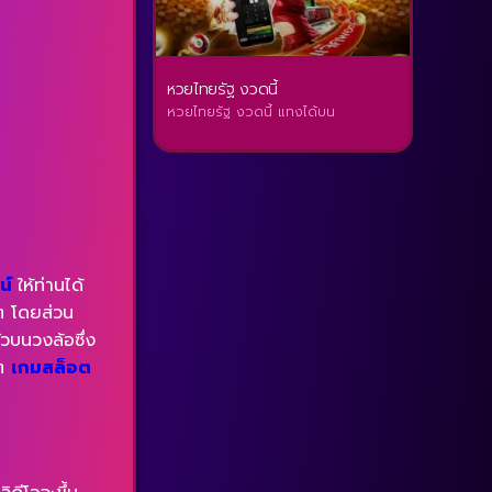
หวยไทยรัฐ งวดนี้
หวยไทยรัฐ งวดนี้ แทงได้บน
น์
ให้ท่านได้
ต โดยส่วน
ัวบนวงล้อซึ่ง
ต
เกมสล็อต