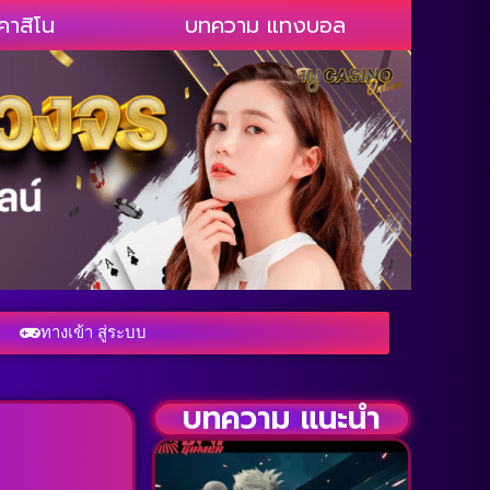
คาสิโน
บทความ แทงบอล
ทางเข้า สู่ระบบ
บทความ แนะนำ