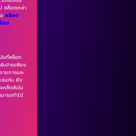
ดีโอจะขึ้น
ป สล็อตเหล่า
ีโอ
สล็อต
ล็อต
มัยที่สล็อต
ส้นจ่ายเพียง
อยรายการและ
่นกัน ยิ่ง
งเคล็ดลับใน
สามารถทำได้