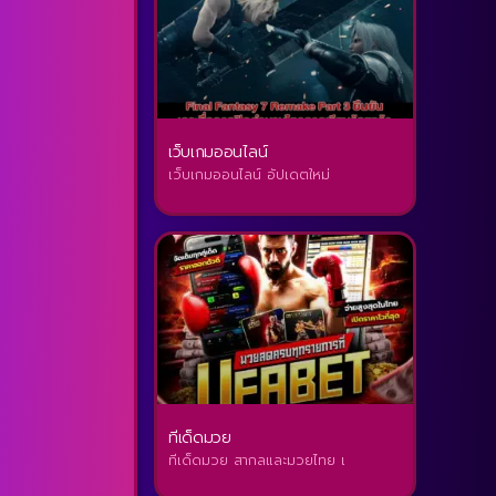
เว็บเกมออนไลน์
เว็บเกมออนไลน์ อัปเดตใหม่
ทีเด็ดมวย
ทีเด็ดมวย สากลและมวยไทย เ