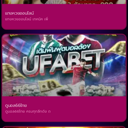
แทงหวยออนไลน์
แทงหวยออนไลน์ เทคนิค เพิ่
ดูบอล66ไทย
ดูบอล66ไทย ครบทุกลีกดัง ถ