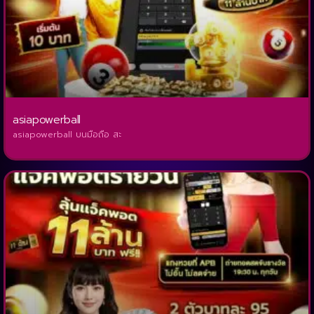
asiapowerball
asiapowerball บนมือถือ สะ