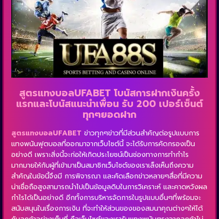
สูตรแทงบอลUFABET โบนัสการฝากเงินครั้ง
แรกและโบนัสแนะนำเพื่อน รับ 200 เปอร์เซ็นต์
ทุกๆยอดฝาก
สูตรแทงบอลUFABET
ข่าวทุกๆข่าวที่มีส่วนสำคัญต่อรูปแบบการ
แทงพนันฟุตบอลที่ออกมาจากเว็บไซต์นี้ จะได้รับการคัดกรองเป็น
อย่างดี เพราะสิ่งนี้จะก่อให้เกิดประโยชน์เป็นช่องทางการทำกำไร
มากมายให้กับผู้ที่เข้ามาเป็นสมาชิกเว็บไซต์ของเราเล็งเห็นถึงความ
สำคัญในข้อนี้จึงมี การพิจารณา และคัดเลือกข่าวหลายๆสื่อที่มีความ
น่าเชื่อถือสูงสามารถนำไปเป็นข้อมูลดิบในการวิเคราะห์ และคาดหวังผล
กำไรได้เป็นอย่างดี อีกทั้งการบริหารจัดการในรูปแบบอื่นๆที่พร้อมจะ
สนับสนุนในเรื่องการเงิน ที่จะทำให้ส่วนของของสมนาคุณต่างๆให้ได้