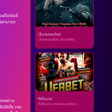
ะมีโปรโมชั่
หร่สามารถ
เว็บเกมออนไลน์
เว็บเกมออนไลน์ อัปเดตใหม่
ทีเด็ดมวย
ออกอย่าง
ทีเด็ดมวย สากลและมวยไทย เ
่มีเบื่อ เกม