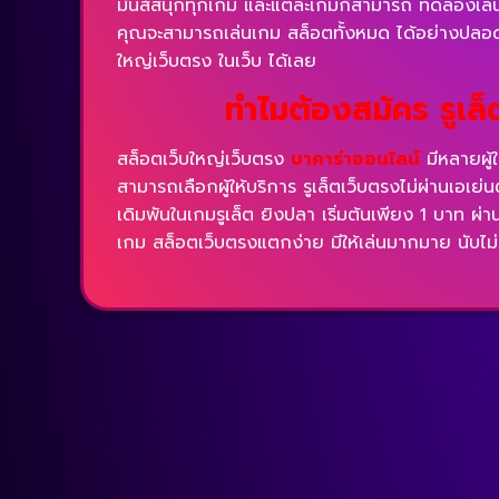
มันส์สนุกทุกเกม และแต่ละเกมก็สามารถ ทดลองเล่นฟรี 
คุณจะสามารถเล่นเกม สล็อตทั้งหมด ได้อย่างปลอดภั
ใหญ่เว็บตรง ในเว็บ ได้เลย
ทำไมต้องสมัคร รูเล็
สล็อตเว็บใหญ่เว็บตรง
บาคาร่าออนไลน์
มีหลายผู้
สามารถเลือกผู้ให้บริการ รูเล็ตเว็บตรงไม่ผ่านเอเย่น
เดิมพันในเกมรูเล็ต ยิงปลา เริ่มต้นเพียง 1 บาท ผ่า
เกม สล็อตเว็บตรงแตกง่าย มีให้เล่นมากมาย นับไม