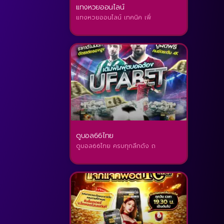
แทงหวยออนไลน์
แทงหวยออนไลน์ เทคนิค เพิ่
ดูบอล66ไทย
ดูบอล66ไทย ครบทุกลีกดัง ถ