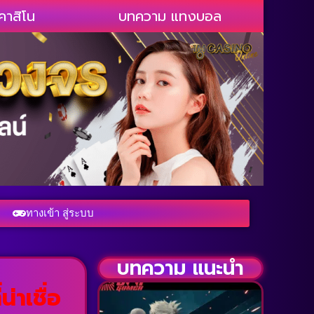
คาสิโน
บทความ แทงบอล
ทางเข้า สู่ระบบ
บทความ แนะนำ
่าเชื่อ