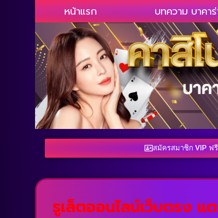
หน้าแรก
บทความ บาคาร่
สมัครสมาชิก VIP ฟรี
รูเล็ตออนไลน์เว็บตรง แตก