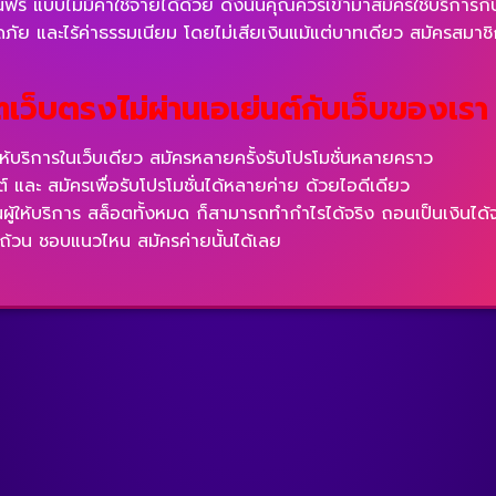
แบบไม่มีค่าใช้จ่ายได้ด้วย ดังนั้นคุณควรเข้ามาสมัครใช้บริการกับเร
ย และไร้ค่าธรรมเนียม โดยไม่เสียเงินแม้แต่บาทเดียว สมัครสมาชิ
ตเว็บตรงไม่ผ่านเอเย่นต์กับเว็บของเรา
ให้บริการในเว็บเดียว สมัครหลายครั้งรับโปรโมชั่นหลายคราว
ต์ และ สมัครเพื่อรับโปรโมชั่นได้หลายค่าย ด้วยไอดีเดียว
นผู้ให้บริการ สล็อตทั้งหมด ก็สามารถทำกำไรได้จริง ถอนเป็นเงินได้จ
่ถ้วน ชอบแนวไหน สมัครค่ายนั้นได้เลย