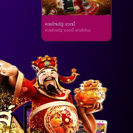
หวยไทยรัฐ งวดนี้
หวยไทยรัฐ งวดนี้ แทงได้บน