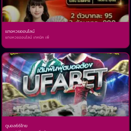
แทงหวยออนไลน์
แทงหวยออนไลน์ เทคนิค เพิ่
ดูบอล66ไทย