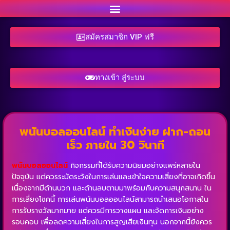
สมัครสมาชิก VIP ฟรี
ทางเข้า สู่ระบบ
พนันบอลออนไลน์ ทำเงินง่าย ฝาก-ถอน
เร็ว ภายใน 30 วินาที
พนันบอลออนไลน์
กิจกรรมที่ได้รับความนิยมอย่างแพร่หลายใน
ปัจจุบัน แต่ควรระมัดระวังในการเล่นและเข้าใจความเสี่ยงที่อาจเกิดขึ้น
เนื่องจากมีด้านบวก และด้านลบตามมาพร้อมกับความสนุกสนาน ใน
การเสี่ยงโชคนี้ การเล่นพนันบอลออนไลน์สามารถนำเสนอโอกาสใน
การรับรางวัลมากมาย แต่ควรมีการวางแผน และจัดการเงินอย่าง
รอบคอบ เพื่อลดความเสี่ยงในการสูญเสียเงินทุน นอกจากนี้ยังควร