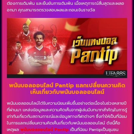
ต้องการเดิมพัน และยืนยันการเดิมพัน เมื่อเหตุการณ์สิ้นสุดและผลอ
อกมา คุณสามารถตรวจสอบผลและถอนเงินรางวัล
พนันบอลออนไลน์ Pantip แลกเปลี่ยนความคิด
เห็นเกี่ยวกับพนันบอลออนไลน์
พนันบอลออนไลน์ได้รับความนิยมเพิ่มขึ้นอย่างต่อเนื่องในช่วงหลายปี
ที่ผ่านมา แหล่งข้อมูลและความคิดเห็นจากผู้เล่นมีบทบาทสำคัญในการรู้
เท่าทันเกี่ยวกับสถานการณ์และข้อมูลทางกีฬาต่างๆ ซึ่งทำให้เป็นที่นิยม
ในการแลกเปลี่ยนความคิดเห็นเกี่ยวกับพนันบอลออนไลน์ ดังนี้คือ
เหตุผล
พนันบอลออนไลน์ Pantip
เป็นที่นิยม Pantipเป็นชุมชน