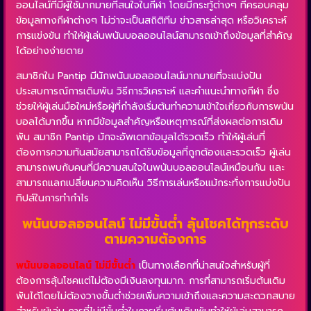
ออนไลน์ที่มีผู้ใช้มากมายที่สนใจในกีฬา โดยมีกระทู้ต่างๆ ที่ครอบคลุม
ข้อมูลทางกีฬาต่างๆ ไม่ว่าจะเป็นสถิติทีม ข่าวสารล่าสุด หรือวิเคราะห์
การแข่งขัน ทำให้ผู้เล่นพนันบอลออนไลน์สามารถเข้าถึงข้อมูลที่สำคัญ
ได้อย่างง่ายดาย
สมาชิกใน Pantip มีนักพนันบอลออนไลน์มากมายที่จะแบ่งปัน
ประสบการณ์การเดิมพัน วิธีการวิเคราะห์ และคำแนะนำทางกีฬา ซึ่ง
ช่วยให้ผู้เล่นมือใหม่หรือผู้ที่กำลังเริ่มต้นทำความเข้าใจเกี่ยวกับการพนัน
บอลได้มากขึ้น หากมีข้อมูลสำคัญหรือเหตุการณ์ที่ส่งผลต่อการเดิม
พัน สมาชิก Pantip มักจะอัพเดทข้อมูลได้รวดเร็ว ทำให้ผู้เล่นที่
ต้องการความทันสมัยสามารถได้รับข้อมูลที่ถูกต้องและรวดเร็ว ผู้เล่น
สามารถพบกับคนที่มีความสนใจในพนันบอลออนไลน์เหมือนกัน และ
สามารถแลกเปลี่ยนความคิดเห็น วิธีการเล่นหรือแม้กระทั่งการแบ่งปัน
ทิปส์ในการทำกำไร
พนันบอลออนไลน์ ไม่มีขั้นต่ำ ลุ้นโชคได้ทุกระดับ
ตามความต้องการ
พนันบอลออนไลน์ ไม่มีขั้นต่ำ
เป็นทางเลือกที่น่าสนใจสำหรับผู้ที่
ต้องการลุ้นโชคแต่ไม่ต้องมีเงินลงทุนมาก. การที่สามารถเริ่มต้นเดิม
พันได้โดยไม่ต้องวางขั้นต่ำช่วยเพิ่มความเข้าถึงและความสะดวกสบาย