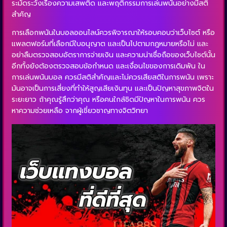
ระมัดระวังเรื่องความเสพติด และพฤติกรรมการเล่นพนันอย่างมีสติ
สำคัญ
การเลือกพนันในบอลออนไลน์ควรพิจารณาให้รอบคอบว่าเว็บไซต์ หรือ
แพลตฟอร์มที่เลือกมีใบอนุญาต และเป็นไปตามกฎหมายหรือไม่ และ
อย่าลืมตรวจสอบอัตราการจ่ายเงิน และความน่าเชื่อถือของเว็บไซต์นั้น
อีกทั้งยังต้องตรวจสอบข้อกำหนด และเงื่อนไขของการเดิมพัน ใน
การเล่นพนันบอล ควรมีสติสำคัญและไม่ควรเสียสติในการพนัน เพราะ
มันอาจเป็นการเสี่ยงที่ทำให้สูญเสียเงินทุน และเป็นปัญหาสุขภาพจิตใน
ระยะยาว ถ้าคุณรู้สึกว่าคุณ หรือคนใกล้ชิดมีปัญหาในการพนัน ควร
หาความช่วยเหลือ จากผู้เชี่ยวชาญทางจิตวิทยา