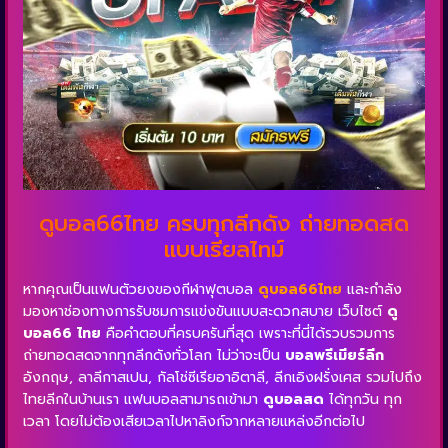
ดูบอล66ไทย ครบทุกลีกดัง ถ่ายทอดสด
แบบเรียลไทม์
หากคุณเป็นแฟนตัวยงของกีฬาฟุตบอล
ดูบอล66ไทย
และกำลัง
มองหาช่องทางการรับชมการแข่งขันแบบสะดวกสบาย เว็บไซต์
ดู
บอล66 ไทย
คือคำตอบที่ครบครันที่สุด เพราะที่นี่ได้รวบรวมการ
ถ่ายทอดสดจากทุกลีกดังทั่วโลก ไม่ว่าจะเป็น
บอลพรีเมียร์ลีก
อังกฤษ, ลาลีกาสเปน, กัลโช่ซีเรียอาอิตาลี, ลีกเอิงฝรั่งเศส รวมไปถึง
ไทยลีกในบ้านเรา แฟนบอลสามารถเข้ามา
ดูบอลสด
ได้ทุกวัน ทุก
เวลา โดยไม่ต้องเสียเวลาไปหาลิงก์จากหลายแหล่งอีกต่อไป