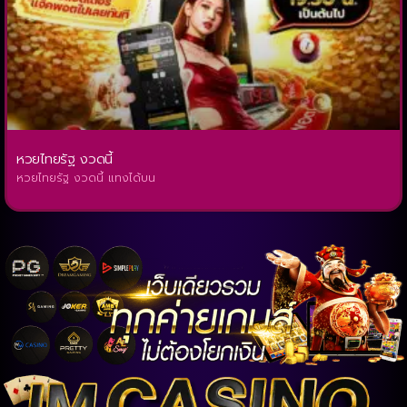
หวยไทยรัฐ งวดนี้
หวยไทยรัฐ งวดนี้ แทงได้บน