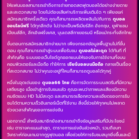
ให้แฟนบอลสามารถเข้าถึงการถ่ายทอดสดฟุตบอลได้อย่างง่ายดาย
และสะดวกสบาย โดยไม่ต้องเสียค่าบริการเพิ่มเติมใด ๆ เพียงแค่
สมัครสมาชิกครั้งเดียว คุณก็สามารถเพลิดเพลินไปกับการ
ดูบอล
ออนไลน์ฟรี
ได้ทุกลีกดัง ไม่ว่าจะเป็นพรีเมียร์ลีก อังกฤษ, ยูฟ่าแชม
เปียนส์ลีก, ลีกเอิงฝรั่งเศส, บุนเดสลีกาเยอรมนี หรือแม้กระทั่งลีกไทย
ขั้นตอนการสมัครสมาชิกง่ายมาก เพียงกรอกข้อมูลพื้นฐานไม่กี่ขั้น
ตอน คุณก็สามารถเข้าสู่ระบบเพื่อรับชม
ดูบอลไม่สะดุด
ได้ทันที ที่
สำคัญคือ ระบบของเว็บไซต์ถูกออกแบบให้รองรับการใช้งานทั้งบน
คอมพิวเตอร์และมือถือ ทำให้การ
เชียร์บอลบนมือถือ
กลายเป็นเรื่อง
ที่สะดวกสบาย ไม่ว่าคุณจะอยู่ที่ไหนก็สามารถดูบอลได้ทุกคู่
หนึ่งในจุดเด่นของ
ดูบอล66 ไทย
คือการจัดการระบบสตรีมที่มีความ
เสถียรสูง เมื่อเข้าสู่การรับชมแล้ว คุณจะพบว่าภาพและเสียงมีความ
คมชัดแบบ HD ไม่มีสะดุด และสามารถเลือกความละเอียดของการรับ
ชมได้ตามความเร็วอินเทอร์เน็ตที่ใช้งาน สิ่งนี้ช่วยให้ทุกคนไม่พลาด
ช่วงเวลาสำคัญของการแข่งขัน
นอกจากนี้ สำหรับสมาชิกยังสามารถเข้าถึงข้อมูลเสริมที่มีประโยชน์
เช่น ตารางคะแนนล่าสุด, ตารางการแข่งขันล่วงหน้า, รวมถึงบท
วิเคราะห์ก่อนเกมจากกูรูฟุตบอล เพื่อช่วยให้การรับชมสนุกยิ่งขึ้นและมี