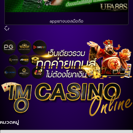
appแทงบอลมือถือ
หมวดหมู่