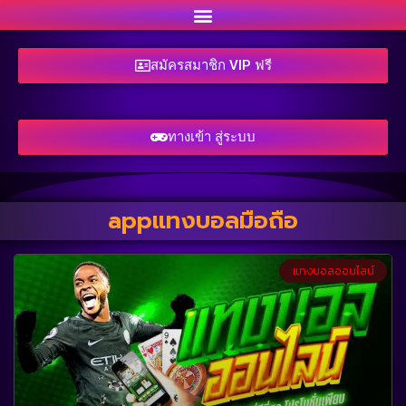
สมัครสมาชิก VIP ฟรี
ทางเข้า สู่ระบบ
appแทงบอลมือถือ
แทงบอลออนไลน์