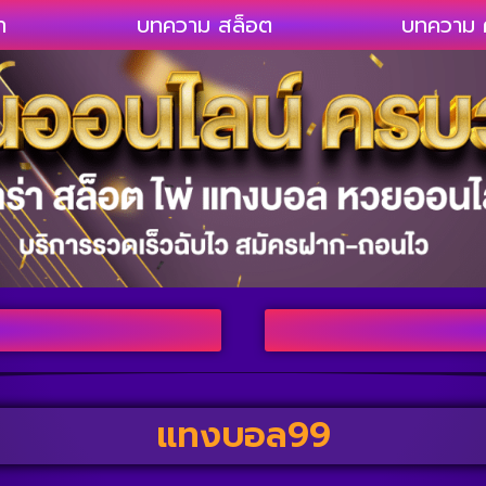
า
บทความ สล็อต
บทความ 
แทงบอล99