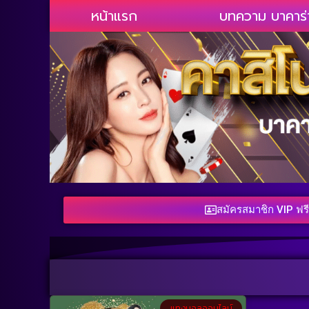
หน้าแรก
บทความ บาคาร่
สมัครสมาชิก VIP ฟรี
แทงบอลออนไลน์