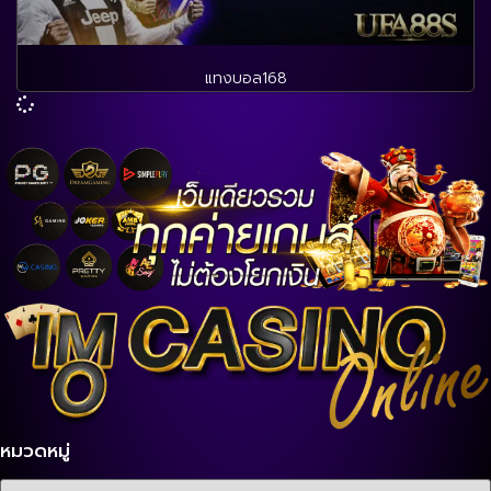
แทงบอล168
หมวดหมู่