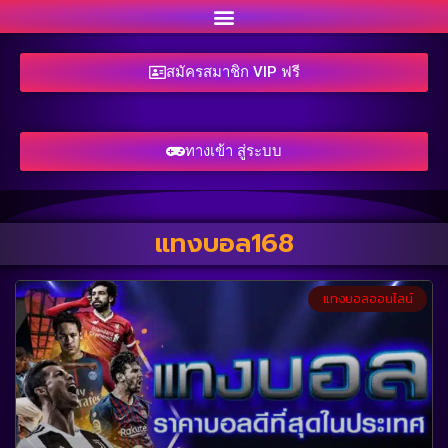
สมัครสมาชิก VIP ฟรี
ทางเข้า สู่ระบบ
แทงบอล168
แทงบอลออนไลน์