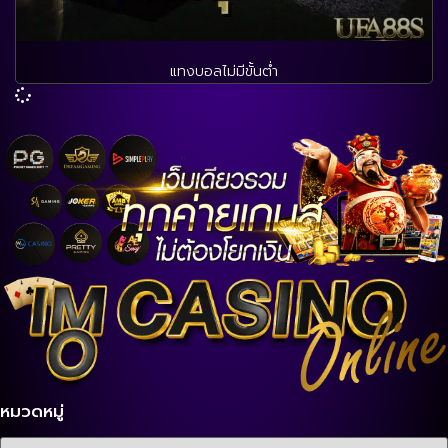
แทงบอลไม่มีขั้นต่ำ
หมวดหมู่