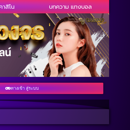
คาสิโน
บทความ แทงบอล
ทางเข้า สู่ระบบ