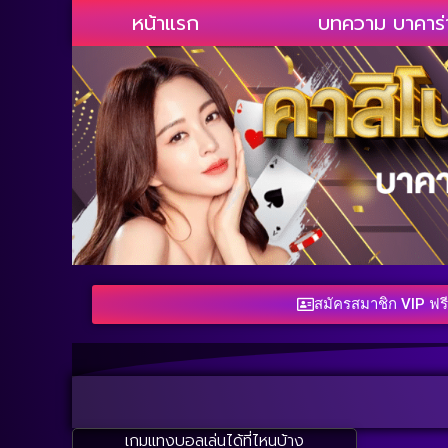
หน้าแรก
บทความ บาคาร่
สมัครสมาชิก VIP ฟรี
เกมแทงบอลเล่นได้ที่ไหนบ้าง