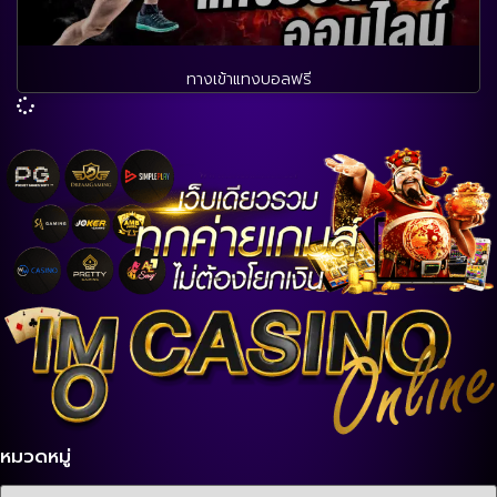
ทางเข้าแทงบอลฟรี
หมวดหมู่